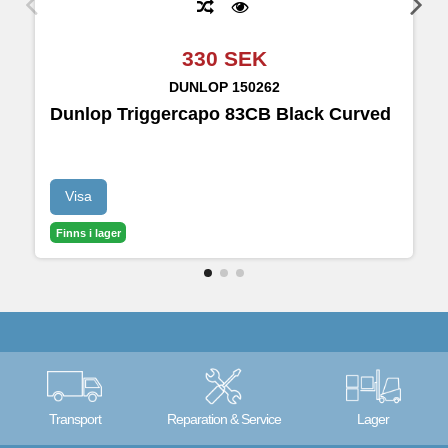
330 SEK
DUNLOP
150262
Dunlop Triggercapo 83CB Black Curved
D
Visa
Finns i lager
Transport
Reparation & Service
Lager