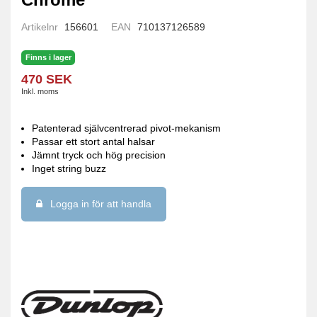
Artikelnr
156601
EAN
710137126589
Finns i lager
470 SEK
Inkl. moms
Patenterad självcentrerad pivot-mekanism
Passar ett stort antal halsar
Jämnt tryck och hög precision
Inget string buzz
Logga in för att handla