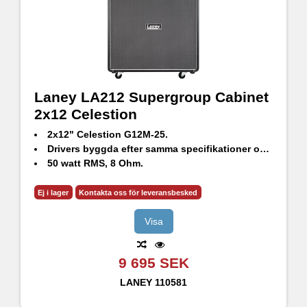
Laney LA212 Supergroup Cabinet
2x12 Celestion
2x12" Celestion G12M-25.
Drivers byggda efter samma specifikationer och komponenter som på 60'-70'talet.
50 watt RMS, 8 Ohm.
Ej i lager
Kontakta oss för leveransbesked
Visa
9 695 SEK
LANEY
110581