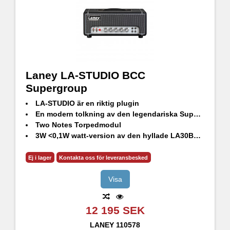
Laney LA-STUDIO BCC
Supergroup
LA-STUDIO är en riktig plugin
En modern tolkning av den legendariska Supergroup
Two Notes Torpedmodul
3W <0,1W watt-version av den hyllade LA30BL-toppen
6 st skräddarsydda virtuella kabinett
Handcrafted in UK
Ej i lager
Kontakta oss för leveransbesked
Visa
12 195 SEK
LANEY
110578