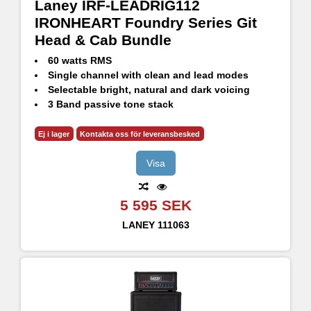
Laney IRF-LEADRIG112
IRONHEART Foundry Series Git
Head & Cab Bundle
60 watts RMS
Single channel with clean and lead modes
Selectable bright, natural and dark voicing
3 Band passive tone stack
GS112FE - 60W RMS, 120W Continuous, 240W Peak
1x12" HH Designed High Performance drivers - H1260
Ej i lager
Kontakta oss för leveransbesked
8 Ohm impedance
Visa
5 595 SEK
LANEY
111063