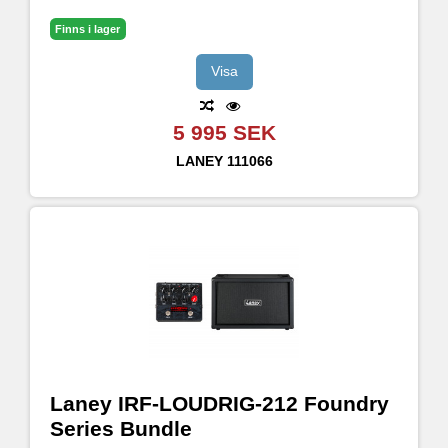
HH 12" driver på 8 Ohm och 80w RMS
Finns i lager
Visa
5 995 SEK
LANEY
111066
Laney IRF-LOUDRIG-212 Foundry
Series Bundle