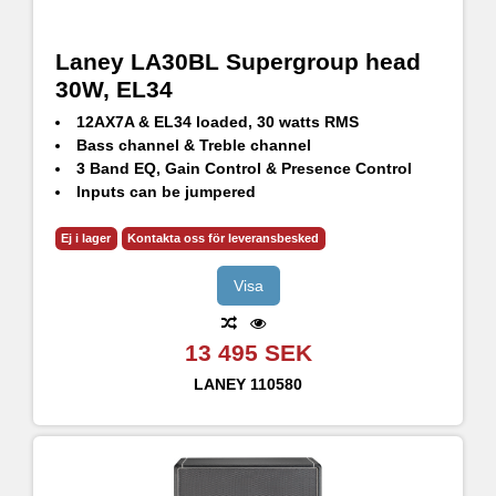
Laney LA30BL Supergroup head
30W, EL34
12AX7A & EL34 loaded, 30 watts RMS
Bass channel & Treble channel
3 Band EQ, Gain Control & Presence Control
Inputs can be jumpered
Ideal Pedal platform
Vintage design box frame output transformer
Ej i lager
Kontakta oss för leveransbesked
Speaker outputs 1x 16 Ohm , 1x 8 Ohm & 1x 4 Ohm
Visa
13 495 SEK
LANEY
110580