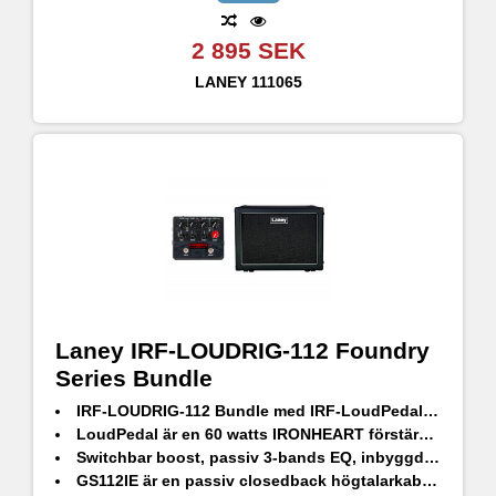
2 895 SEK
LANEY
111065
Laney IRF-LOUDRIG-112 Foundry
Series Bundle
IRF-LOUDRIG-112 Bundle med IRF-LoudPedal och GS112IE passiv högtalarkabinett
LoudPedal är en 60 watts IRONHEART förstärkare i pedalformat
Switchbar boost, passiv 3-bands EQ, inbyggd FX-loop och en XLR-utgång med högtalaremulering
GS112IE är en passiv closedback högtalarkabinett designat av HH