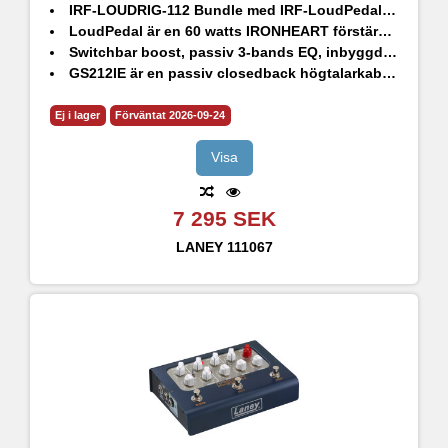
IRF-LOUDRIG-112 Bundle med IRF-LoudPedal och GS112IE passiv högtalarkabinett
LoudPedal är en 60 watts IRONHEART förstärkare i pedalformat
Switchbar boost, passiv 3-bands EQ, inbyggd FX-loop och en XLR-utgång med högtalaremulering
GS212IE är en passiv closedback högtalarkabinett designat av HH
2x HH 12" drivers 160w RMS
Ej i lager
Förväntat 2026-09-24
Visa
7 295 SEK
LANEY
111067