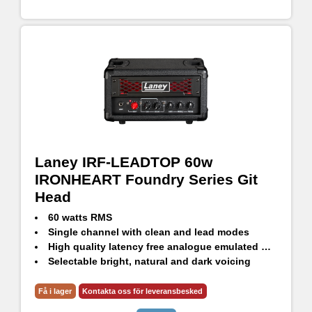
Laney IRF-LEADTOP 60w
IRONHEART Foundry Series Git
Head
60 watts RMS
Single channel with clean and lead modes
High quality latency free analogue emulated DI out
Selectable bright, natural and dark voicing
3 Band passive tone stack
Input pre-boost level and footswitch with LED indicator
Få i lager
Kontakta oss för leveransbesked