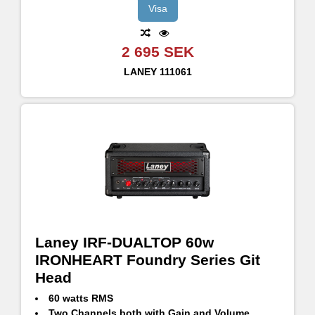
Visa
2 695 SEK
LANEY
111061
Laney IRF-DUALTOP 60w
IRONHEART Foundry Series Git
Head
60 watts RMS
Two Channels both with Gain and Volume