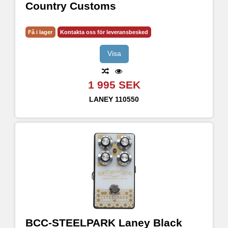
Country Customs
Få i lager
Kontakta oss för leveransbesked
Visa
1 995 SEK
LANEY
110550
BCC-STEELPARK Laney Black