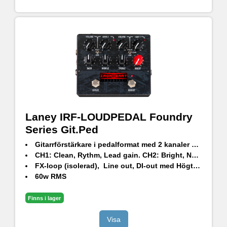
Laney IRF-LOUDPEDAL Foundry
Series Git.Ped
Gitarrförstärkare i pedalformat med 2 kanaler och Pre-Boost
CH1:
Clean, Rythm, Lead gain.
CH2:
Bright, Natural, Dark.
FX-loop (isolerad), Line out, DI-out med Högtalarsimulering och hörlursjack.
60w RMS
Finns i lager
Visa