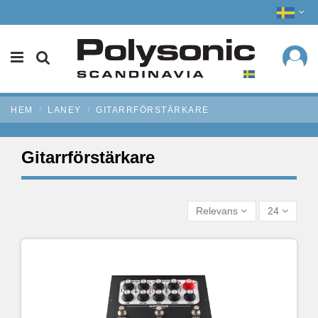
HEM
LANEY
GITARRFÖRSTÄRKARE
Gitarrförstärkare
Relevans
24