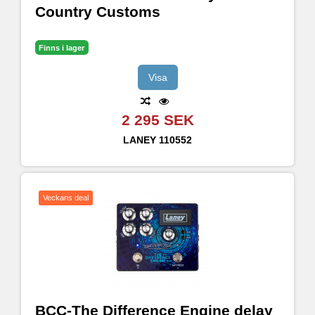
Country Customs
Finns i lager
Visa
2 295 SEK
LANEY
110552
Veckans deal
BCC-The Difference Engine delay