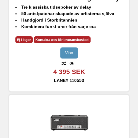
Tre klassiska tidsepoker av delay
50 artistpatchar skapade av artisterna själva
Handgjord i Storbritannien
Kombinera funktioner från varje era
Funktionsladdad men kompakt
Ej i lager
Kontakta oss för leveransbesked
Visa
4 395 SEK
LANEY
110553