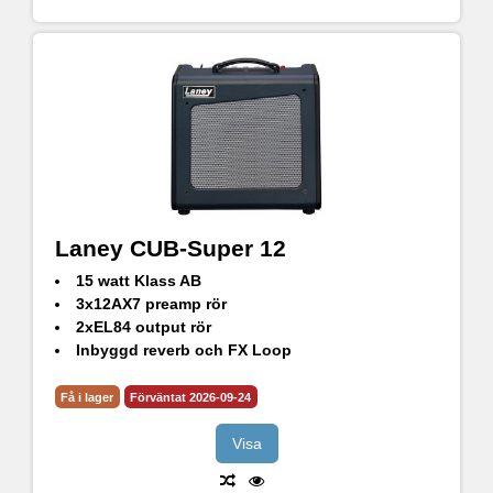
Laney CUB-Super 12
15 watt Klass AB
3x12AX7 preamp rör
2xEL84 output rör
Inbyggd reverb och FX Loop
Output til extern högtalare samt Line out
Få i lager
Förväntat 2026-09-24
Visa