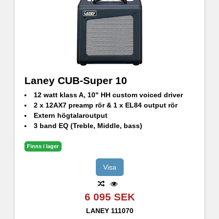
100-240V Universal Voltage, IEC C14, sladd ingår
Laney CUB-Super 10
12 watt klass A, 10" HH custom voiced driver
2 x 12AX7 preamp rör & 1 x EL84 output rör
Extern högtalaroutput
3 band EQ (Treble, Middle, bass)
Finns i lager
Visa
6 095 SEK
LANEY
111070