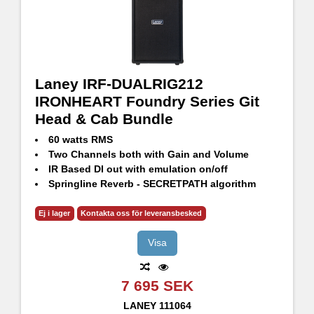
Laney IRF-DUALRIG212
IRONHEART Foundry Series Git
Head & Cab Bundle
60 watts RMS
Two Channels both with Gain and Volume
IR Based DI out with emulation on/off
Springline Reverb - SECRETPATH algorithm
CH1 with selectable ASYM/CLEAN/SYM gain modes
CH2 with selectable Bright, Flat and Dark voicing
Ej i lager
Kontakta oss för leveransbesked
GS212FE - 120W RMS, 240W Continuous, 480W Peak
2x12" HH Designed High Performance drivers - H1260
Visa
7 695 SEK
LANEY
111064