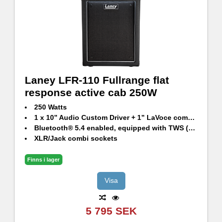
Laney LFR-110 Fullrange flat
response active cab 250W
250 Watts
1 x 10” Audio Custom Driver + 1” LaVoce compression driver
Bluetooth® 5.4 enabled, equipped with TWS (true wireless stereo)
XLR/Jack combi sockets
Aux in
HF trim
Finns i lager
XLR DI out – cabinet emulated
Switchable front Illumination
Visa
Emulation switch - FRFR, 1x12 & 4x12.
Connect two units together for streaming stereo playback.
5 795 SEK