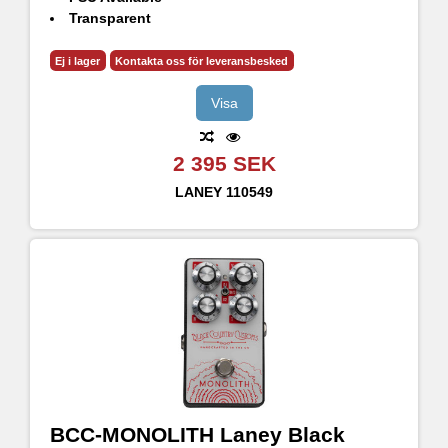
Transparent
Expression Pedal Control
Solid Metal Chassis Construction
Ej i lager
Kontakta oss för leveransbesked
Visa
2 395 SEK
LANEY
110549
BCC-MONOLITH Laney Black