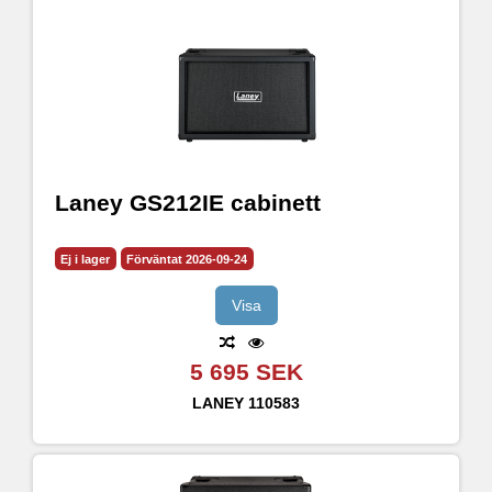
Laney GS212IE cabinett
Ej i lager
Förväntat 2026-09-24
Visa
5 695 SEK
LANEY
110583