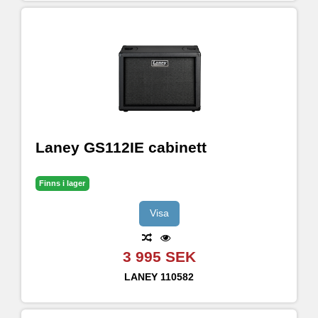
Laney GS112IE cabinett
Finns i lager
Visa
3 995 SEK
LANEY
110582