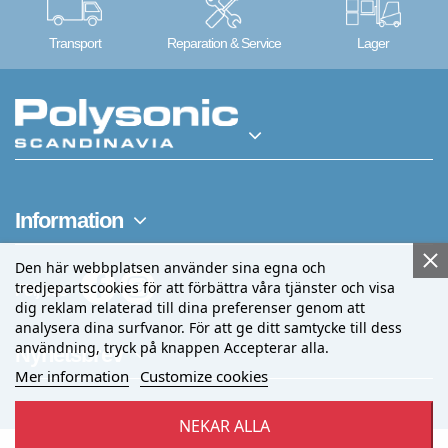
Transport
Reparation & Service
Lager
Information
Den här webbplatsen använder sina egna och
tredjepartscookies för att förbättra våra tjänster och visa
Följ oss
dig reklam relaterad till dina preferenser genom att
analysera dina surfvanor. För att ge ditt samtycke till dess
användning, tryck på knappen Accepterar alla.
Nyhetsbrev
Mer information
Customize cookies
NEKAR ALLA