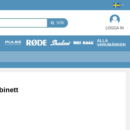
SÖK
LOGGA IN
ALLA
VARUMÄRKEN
binett