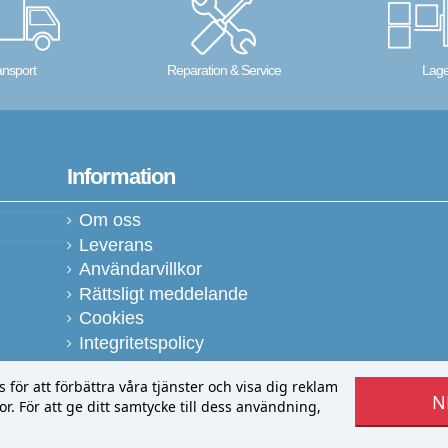
ansport
Reparation & Service
Lage
Information
Om oss
Leverans
Användarvillkor
Rättsligt meddelande
Cookies
Integritetspolicy
ör att förbättra våra tjänster och visa dig reklam
N
r. För att ge ditt samtycke till dess användning,