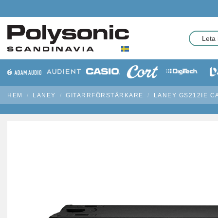
HEM
LANEY
GITARRFÖRSTÄRKARE
LANEY GS212IE C