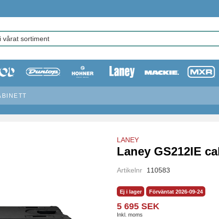
ABINETT
LANEY
Laney GS212IE ca
Artikelnr
110583
Ej i lager
Förväntat 2026-09-24
5 695 SEK
Inkl. moms