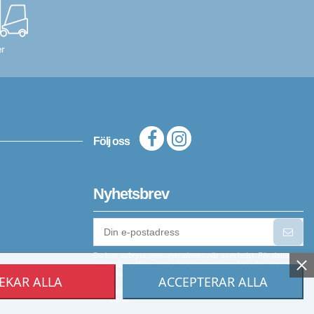
r
Följ oss
Nyhetsbrev
Du kan avbryta prenumerationen när som helst. För detta
ändamål, vänligen hitta vår kontaktinformation i det rättsliga
meddelandet.
EKAR ALLA
ACCEPTERAR ALLA
Jag godkänner att min personliga information
lagras.