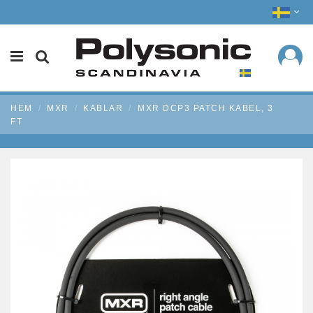
HEM
MXR
KABLAR
MXR DCP3 PATCH KABEL, 3
FT