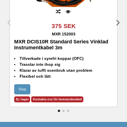
375 SEK
MXR
152003
MXR DCIS10R Standard Series Vinklad
M
Instrumentkabel 3m
Tillverkade i syrefri koppar (OFC)
Trasslar inte ihop sig
Klarar av tufft scenbruk utan problem
Flexibel och lätt
Leverar rent ljud fritt från störningar
Visa
Ej i lager
Kontakta oss för leveransbesked