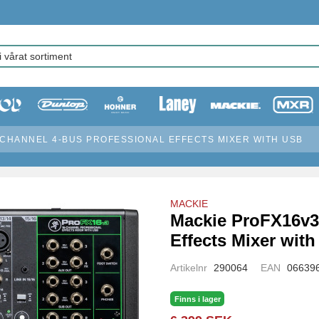
 CHANNEL 4-BUS PROFESSIONAL EFFECTS MIXER WITH USB
MACKIE
Mackie ProFX16v3
Effects Mixer wit
Artikelnr
290064
EAN
06639
Finns i lager