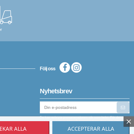
r
Följ oss
Nyhetsbrev
Du kan avbryta prenumerationen när som helst. För detta
ändamål, vänligen hitta vår kontaktinformation i det rättsliga
meddelandet.
EKAR ALLA
ACCEPTERAR ALLA
Jag godkänner att min personliga information