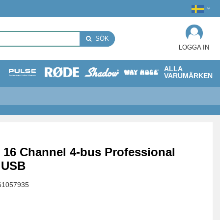
SÖK
LOGGA IN
ALLA
VARUMÄRKEN
 16 Channel 4-bus Professional
h USB
61057935