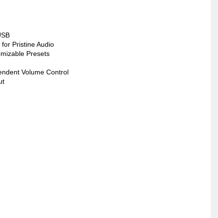
 USB
or Pristine Audio
omizable Presets
endent Volume Control
ut