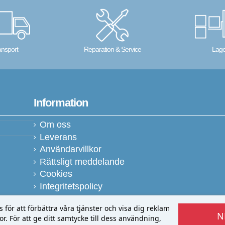
ansport
Reparation & Service
Lage
Information
Om oss
Leverans
Användarvillkor
Rättsligt meddelande
Cookies
Integritetspolicy
ör att förbättra våra tjänster och visa dig reklam
N
r. För att ge ditt samtycke till dess användning,