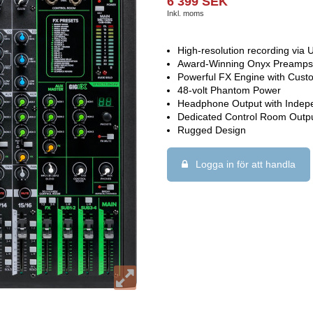
6 399 SEK
Inkl. moms
High-resolution recording via
Award-Winning Onyx Preamps f
Powerful FX Engine with Cust
48-volt Phantom Power
Headphone Output with Indep
Dedicated Control Room Outp
Rugged Design
Logga in för att handla