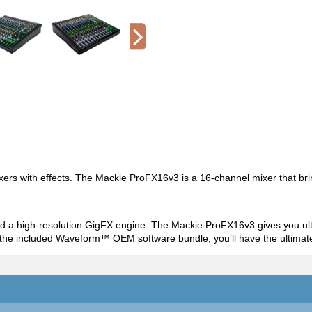
xers with effects. The Mackie ProFX16v3 is a 16-channel mixer that brin
a high-resolution GigFX engine. The Mackie ProFX16v3 gives you ultimate 
 the included Waveform™ OEM software bundle, you’ll have the ultimate p