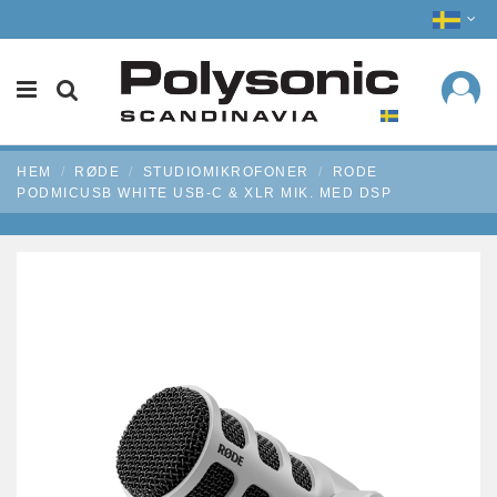
HEM
RØDE
STUDIOMIKROFONER
RODE
PODMICUSB WHITE USB-C & XLR MIK. MED DSP