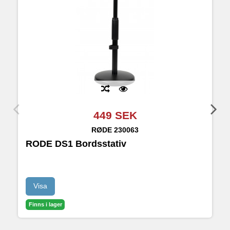
449 SEK
RØDE
230063
RODE DS1 Bordsstativ
R
Visa
Finns i lager