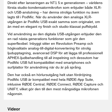
Direkt efter lanseringen av NT1 5:e generationen – världens
första studio-kondensatormikrofon som erbjuder både XLR-
och USB-anslutning – har denna otroliga funktion nu även
lagts till i PodMic. När du använder den analoga XLR-
utgången är PodMic USB exakt samma som originalet, om
än med en elegant ny finish och studio-klassat puffskydd.
Vid användning av den digitala USB-utgången erbjuder den
en rad nästa generations funktioner som gör den
superflexibel. Inbyggt sitter en Revolution Preamp och
högkvalitativ analog-till-digital-konvertering för otrolig
ljudupptagning, avancerad DSP för att lägga till professionell
APHEX-ljudbehandling till all inspelning och dessutom har
PodMic USB full kompatibilitet med smartphones och
surfplattor för användning när du är på språng.
Den har också en hörlursutgång helt utan fördröjning.
PodMic USB är kompatibel med hela RØDE-App Suite,
inklusive RØDE Central, RØDE Connect, RØDE Capture och
UNIFY, vilket gör den till den mest mångsidiga mikrofonen
någonsin.
Videor