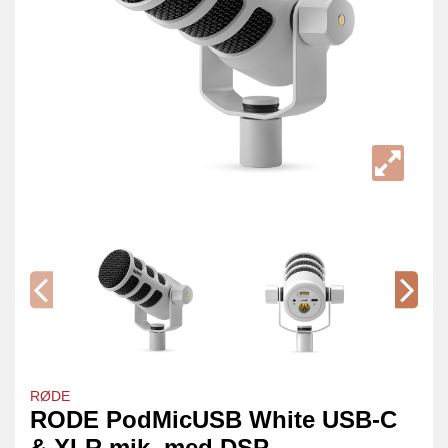
RØDE
RODE PodMicUSB White USB-C
& XLR mik. med DSP