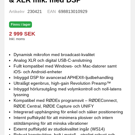
Artikelnr
230421
EAN
698813010929
Finns i lager
2 999 SEK
Inkl. moms
Dynamisk mikrofon med broadcast-kvalitet
Analog XLR och digital USB-C-anslutning
Fullt kompatibel med Windows- och Mac-datorer samt
iOS- och Android-enheter
Inbyggd DSP för avancerad APHEX®-ljudbehandling
Ultralågt egenbrus, high-gain Revolution Preamp™
Inbyggd hörlursutgång med volymkontroll och noll-latens
lyssning
Kompatibel med RØDEs programsvit – RØDEConnect,
RØDE Central, RØDE Capture och UNIFY
Integrerad upphängning för enkel och säker positionering
Internt puffskydd för att minimera plosiver och intern
stötdämpning för att minska vibrationer
Externt puffskydd av studiokvalitet ingår (WS14)
Robust konstruktion, helt i metall – otroligt robust och