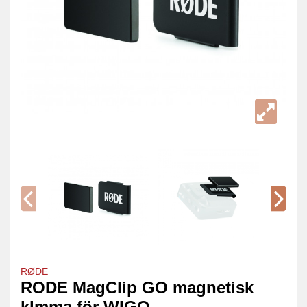
RØDE
RODE MagClip GO magnetisk
klmma för WIGO