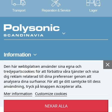
Transport
Reparation & Service
Lager
Information
Den här webbplatsen använder sina egna och
tredjepartscookies för att förbättra våra tjänster och visa
Följ oss
dig reklam relaterad till dina preferenser genom att
analysera dina surfvanor. För att ge ditt samtycke till dess
användning, tryck på knappen Accepterar alla.
Nyhetsbrev
Mer information
Customize cookies
NEKAR ALLA