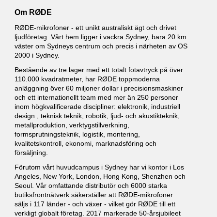
Om RØDE
RØDE-mikrofoner - ett unikt australiskt ägt och drivet
ljudföretag. Vårt hem ligger i vackra Sydney, bara 20 km
väster om Sydneys centrum och precis i närheten av OS
2000 i Sydney.
Bestående av tre lager med ett totalt fotavtryck på över
110.000 kvadratmeter, har RØDE toppmoderna
anläggning över 60 miljoner dollar i precisionsmaskiner
och ett internationellt team med mer än 250 personer
inom högkvalificerade discipliner: elektronik, industriell
design , teknisk teknik, robotik, ljud- och akustikteknik,
metallproduktion, verktygstillverkning,
formsprutningsteknik, logistik, montering,
kvalitetskontroll, ekonomi, marknadsföring och
försäljning.
Förutom vårt huvudcampus i Sydney har vi kontor i Los
Angeles, New York, London, Hong Kong, Shenzhen och
Seoul. Vår omfattande distributör och 6000 starka
butiksfrontnätverk säkerställer att RØDE-mikrofoner
säljs i 117 länder - och växer - vilket gör RØDE till ett
verkligt globalt företag. 2017 markerade 50-årsjubileet