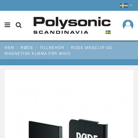
HEM
RØDE
TILLBEHÖR
RODE MAGCLIP GO
MAGNETISK KLMMA FÖR WIGO