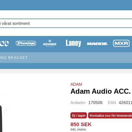
ING BRACKET
ADAM
Adam Audio ACC. 
Artikelnr
170506
EAN
42601
Ej i lager
Kontakta oss för leverans
850 SEK
Inkl. moms