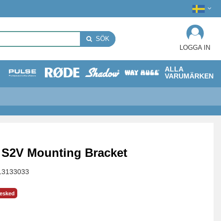
SÖK
LOGGA IN
ALLA
VARUMÄRKEN
S2V Mounting Bracket
13133033
besked