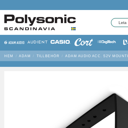
HEM
ADAM
TILLBEHÖR
ADAM AUDIO ACC. S2V MOUNT