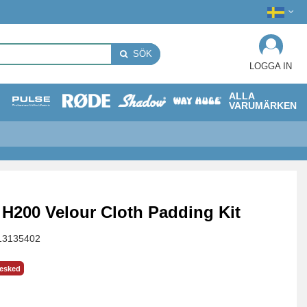
SÖK
LOGGA IN
ALLA
VARUMÄRKEN
H200 Velour Cloth Padding Kit
13135402
besked