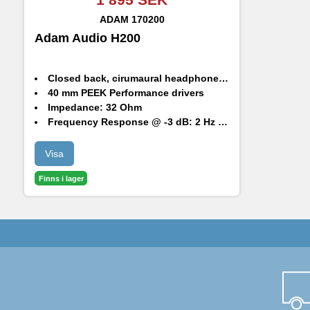
ADAM
170200
Adam Audio H200
Closed back, cirumaural headphone with detachable cable
40 mm PEEK Performance drivers
Impedance: 32 Ohm
Frequency Response @ -3 dB: 2 Hz -23.5 kHz
Max. SPL: 112.5 dB (@1khz + 0.04% distortion)
Visa
Finns i lager