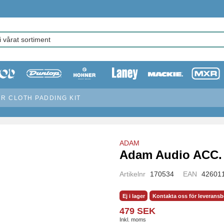
UR CLOTH PADDING KIT
ADAM
Adam Audio ACC. 
Artikelnr
170534
EAN
42601
Ej i lager
Kontakta oss för leverans
479 SEK
Inkl. moms