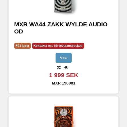
MXR WA44 ZAKK WYLDE AUDIO
OD
Få i lager
Kontakta oss för leveransbesked
Visa
1 999 SEK
MXR
156081