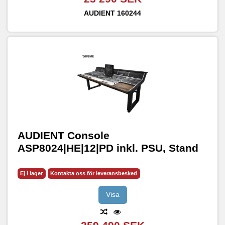
AUDIENT
160244
AUDIENT Console
ASP8024|HE|12|PD inkl. PSU, Stand
Ej i lager
Kontakta oss för leveransbesked
Visa