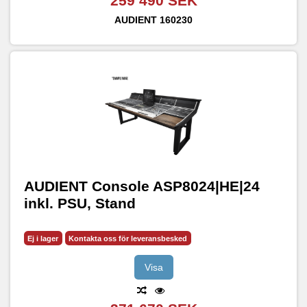
259 490 SEK
AUDIENT
160230
AUDIENT Console ASP8024|HE|24
inkl. PSU, Stand
Ej i lager
Kontakta oss för leveransbesked
Visa