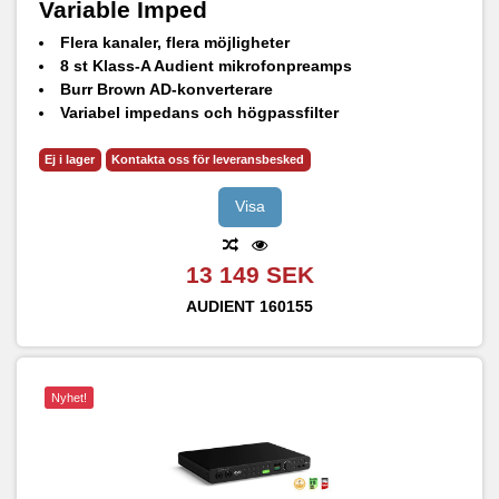
Variable Imped
Flera kanaler, flera möjligheter
8 st Klass-A Audient mikrofonpreamps
Burr Brown AD-konverterare
Variabel impedans och högpassfilter
2 st JFET-instrumentingångar
Digitala utgångar - ADAT, AES & S / PDIF
Ej i lager
Kontakta oss för leveransbesked
Plugins och programvara (värde 5000 kronor)
Visa
13 149 SEK
AUDIENT
160155
Nyhet!