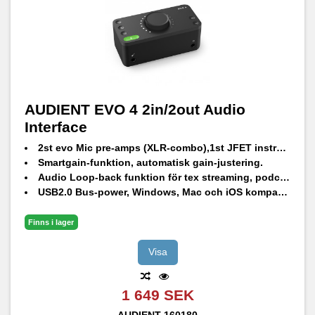
AUDIENT EVO 4 2in/2out Audio
Interface
2st evo Mic pre-amps (XLR-combo),1st JFET instrument-ingång, 2st Line-out.
Smartgain-funktion, automatisk gain-justering.
Audio Loop-back funktion för tex streaming, podcasts och onlinemöten
USB2.0 Bus-power, Windows, Mac och iOS kompatibel.
Finns i lager
Visa
1 649 SEK
AUDIENT
160180