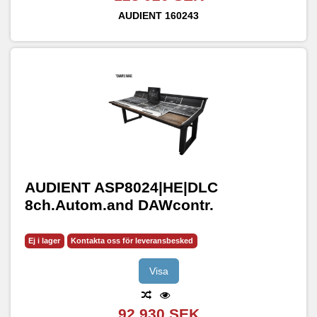
AUDIENT
160243
AUDIENT ASP8024|HE|DLC
8ch.Autom.and DAWcontr.
Ej i lager
Kontakta oss för leveransbesked
Visa
92 930 SEK