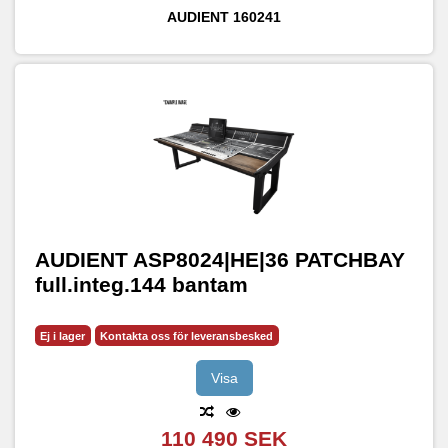
AUDIENT
160241
AUDIENT ASP8024|HE|36 PATCHBAY
full.integ.144 bantam
Ej i lager
Kontakta oss för leveransbesked
Visa
110 490 SEK