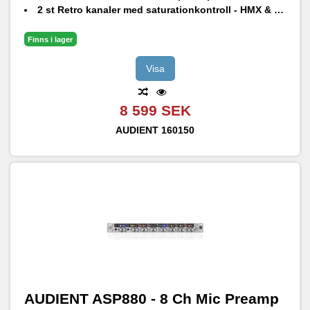
2 st Retro kanaler med saturationkontroll - HMX & IRON
118-dB Burr-Brown AD-konverterare
2 st JFET D.I och ADAT utgång
Finns i lager
Plugins og programvare (verdi 5000 kroner)
Visa
8 599 SEK
AUDIENT
160150
AUDIENT ASP880 - 8 Ch Mic Preamp