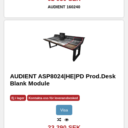
AUDIENT
160240
AUDIENT ASP8024|HE|PD Prod.Desk
Blank Module
Ej i lager
Kontakta oss för leveransbesked
Visa
23 290 SEK