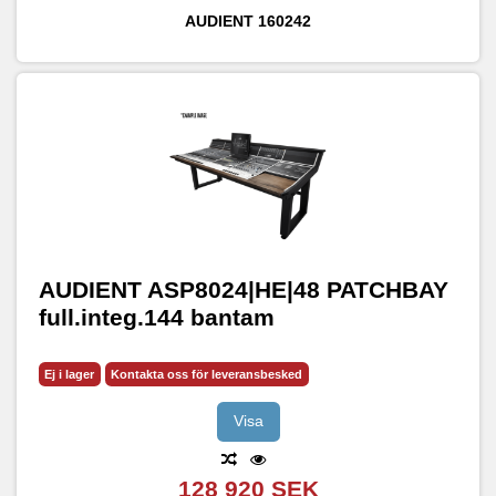
AUDIENT
160242
AUDIENT ASP8024|HE|48 PATCHBAY
full.integ.144 bantam
Ej i lager
Kontakta oss för leveransbesked
Visa
128 920 SEK