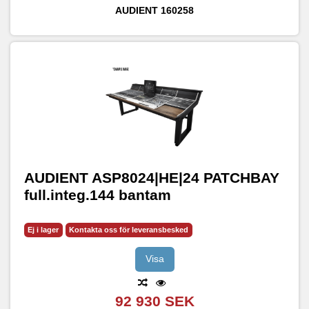
AUDIENT
160258
AUDIENT ASP8024|HE|24 PATCHBAY
full.integ.144 bantam
Ej i lager
Kontakta oss för leveransbesked
Visa
92 930 SEK