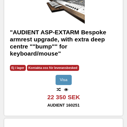
"AUDIENT ASP-EXTARM Bespoke
armrest upgrade, with extra deep
centre ""bump"" for
keyboard/mouse"
Ej i lager
Kontakta oss för leveransbesked
Visa
22 350 SEK
AUDIENT
160251