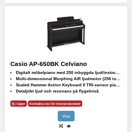
Casio AP-650BK Celviano
Digitalt möbelpiano med 250 inbyggda ljud/instrument, 180 rytmer och 60 låtar
Multi-dimensional Morphing AiR ljudmotor (256 toners polyfoni)
Scaled Hammer Action Keyboard II TRI-sensor pianotangenter
Detaljrikt ljud och resonans på flygelnivå
Variabelt lock och lock simulering
Ej i lager
Kontakta oss för leveransbesked
Visa