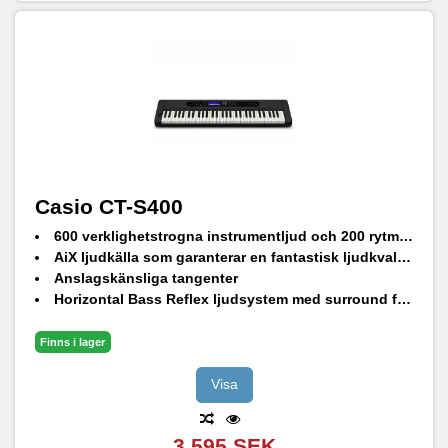
Casio CT-S400
600 verklighetstrogna instrumentljud och 200 rytmer
AiX ljudkälla som garanterar en fantastisk ljudkvalitet
Anslagskänsliga tangenter
Horizontal Bass Reflex ljudsystem med surround funktion
Bluetooth® MIDI/Audio med WU-BT10 trådlös dongle (medföljer ej)
Kompatibel med CASIO MUSIC SPACE
Finns i lager
Visa
3 595 SEK