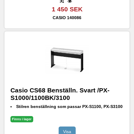
1 450 SEK
CASIO
140086
Casio CS68 Benställn. Svart /PX-
S1000/1100BK/3100
Stilren benställning som passar PX-S1100, PX-S3100
Finns i lager
Visa