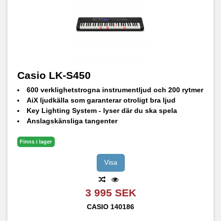
Casio LK-S450
600 verklighetstrogna instrumentljud och 200 rytmer
AiX ljudkälla som garanterar otroligt bra ljud
Key Lighting System - lyser där du ska spela
Anslagskänsliga tangenter
Horizontal Bass Reflex ljudsystem med surround funktion
Bluetooth® MIDI/Audio med trådlös WU-BT10-adapter (medföljer ej)
Finns i lager
Kompatibel med CASIO MUSIC SPACE
Visa
3 995 SEK
CASIO
140186