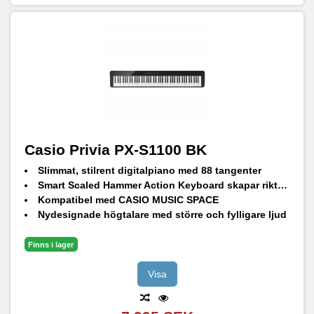
Casio Privia PX-S1100 BK
Slimmat, stilrent digitalpiano med 88 tangenter
Smart Scaled Hammer Action Keyboard skapar riktig flygelkänsla
Kompatibel med CASIO MUSIC SPACE
Nydesignade högtalare med större och fylligare ljud
Bluetooth audio och MIDI. Trådlös WU-BT10-adapter (medföljer)
18st inbyggda ljud
Finns i lager
Visa