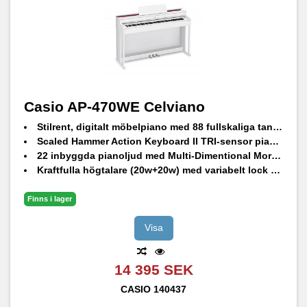
Casio AP-470WE Celviano
Stilrent, digitalt möbelpiano med 88 fullskaliga tangenter
Scaled Hammer Action Keyboard II TRI-sensor pianotangenter
22 inbyggda pianoljud med Multi-Dimentional Morphing AiR ljudmotor
Kraftfulla högtalare (20w+20w) med variabelt lock för autentisk akustisk ljudåtergivning
Finns i lager
Visa
14 395 SEK
CASIO
140437