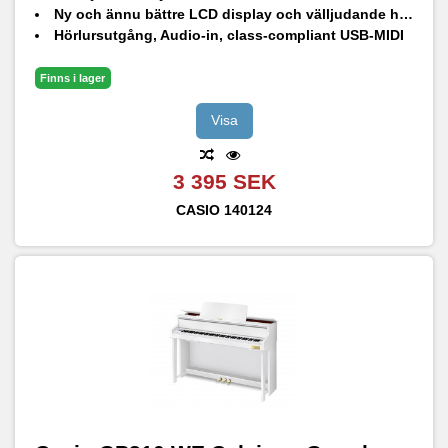
Ny och ännu bättre LCD display och välljudande högtalare
Hörlursutgång, Audio-in, class-compliant USB-MIDI
Smart placeringsyta för smartphone och iPad stöd
Inkluderad AC adapter (eller 6xAA batteri, säljs separat)
Finns i lager
Visa
3 395 SEK
CASIO
140124