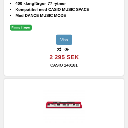
400 klangfärger, 77 rytmer
Kompatibel med CASIO MUSIC SPACE
Med DANCE MUSIC MODE
Anslutning USB till värd för anslutning till PC
Audio In-anslutning
Finns i lager
Visa
2 295 SEK
CASIO
140181