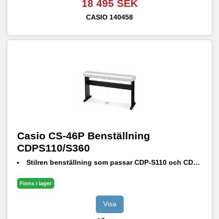
18 495 SEK
CASIO
140458
Casio CS-46P Benställning
CDPS110/S360
Stilren benställning som passar CDP-S110 och CDP-S360
Finns i lager
Visa