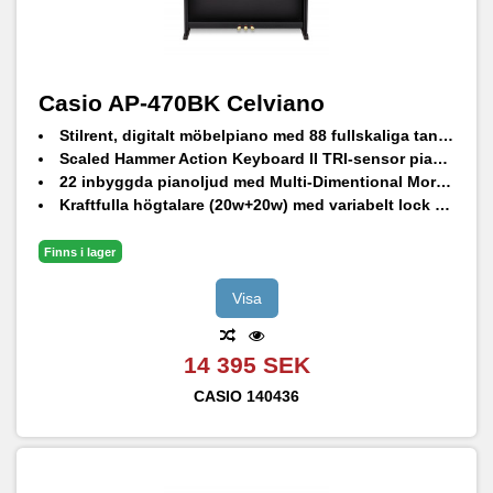
Casio AP-470BK Celviano
Stilrent, digitalt möbelpiano med 88 fullskaliga tangenter
Scaled Hammer Action Keyboard II TRI-sensor pianotangenter
22 inbyggda pianoljud med Multi-Dimentional Morphing AiR ljudmotor
Kraftfulla högtalare (20w+20w) med variabelt lock för autentisk akustisk ljudåtergivning
Finns i lager
Visa
14 395 SEK
CASIO
140436