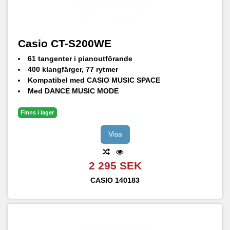
Casio CT-S200WE
61 tangenter i pianoutförande
400 klangfärger, 77 rytmer
Kompatibel med CASIO MUSIC SPACE
Med DANCE MUSIC MODE
Anslutning USB till värd för anslutning till PC
Audio In-anslutning
Finns i lager
Visa
2 295 SEK
CASIO
140183