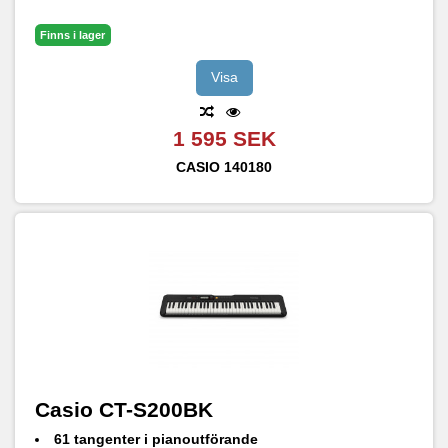
Finns i lager
Visa
1 595 SEK
CASIO
140180
Casio CT-S200BK
61 tangenter i pianoutförande