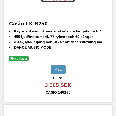
Casio LK-S250
Keyboard med 61 anslagskänsliga tangeter och "Key Lighting System"
400 ljud/instrument, 77 rytmer och 60 sånger
AUX-, Mic-ingång och USB-port för anslutning mot dator
DANCE MUSIC MODE
Kompatibel med CASIO MUSIC SPACE
Finns i lager
Visa
3 595 SEK
CASIO
140185