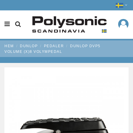
HEM
DUNLOP
PEDALER
DUNLOP DVP5
VOLUME (X)8 VOLYMPEDAL