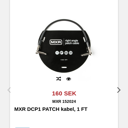
160 SEK
MXR
152024
MXR DCP1 PATCH kabel, 1 FT
M