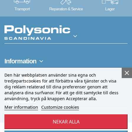
Transport
Reparation & Service
Lager
Information
Den här webbplatsen använder sina egna och
tredjepartscookies för att förbättra våra tjänster och visa
Följ oss
dig reklam relaterad till dina preferenser genom att
analysera dina surfvanor. För att ge ditt samtycke till dess
användning, tryck på knappen Accepterar alla.
Nyhetsbrev
Mer information
Customize cookies
NEKAR ALLA