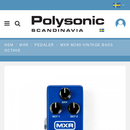
HEM
MXR
PEDALER
MXR M280 VINTAGE BASS
OCTAVE