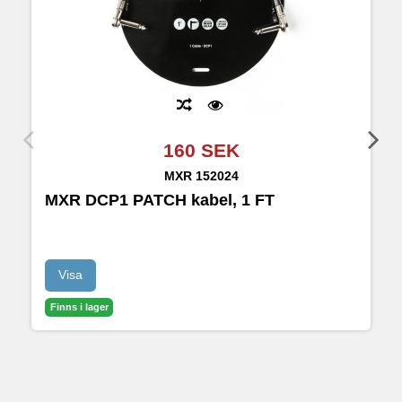
160 SEK
MXR
152024
MXR DCP1 PATCH kabel, 1 FT
M
Visa
Finns i lager