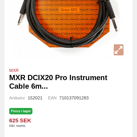
MXR
MXR DCIX20 Pro Instrument
Cable 6m...
Artikelnr
152021
EAN
710137091283
Finns i lager
625 SEK
Inkl. moms