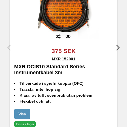
375 SEK
MXR
152001
MXR DCIS10 Standard Series
M
Instrumentkabel 3m
I
Tillverkade i syrefri koppar (OFC)
Trasslar inte ihop sig.
Klarar av tufft scenbruk utan problem
Flexibel och lätt
Leverar rent ljud fritt från störningar
Visa
Finns i lager