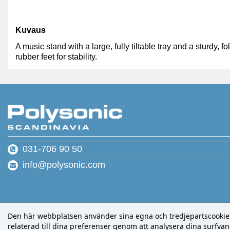
Kuvaus
A music stand with a large, fully tiltable tray and a sturdy, 
rubber feet for stability.
031-706 90 50
info@polysonic.com
Den här webbplatsen använder sina egna och tredjepartscookies f
relaterad till dina preferenser genom att analysera dina surfvano