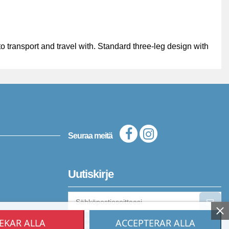
 to transport and travel with. Standard three-leg design with
Seuraa meitä
Uutiskirje
Voit peruuttaa tilauksen milloin tahansa. Katso yhteystietomme
EKAR ALLA
ACCEPTERAR ALLA
oikeudellisista tiedoista.