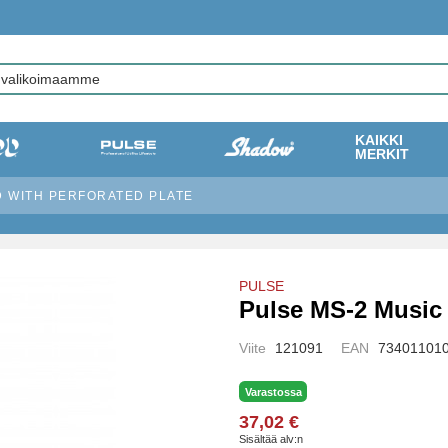
KAIKKI
MERKIT
D WITH PERFORATED PLATE
PULSE
Pulse MS-2 Music 
Viite
121091
EAN
73401101
Varastossa
37,02 €
Sisältää alv:n