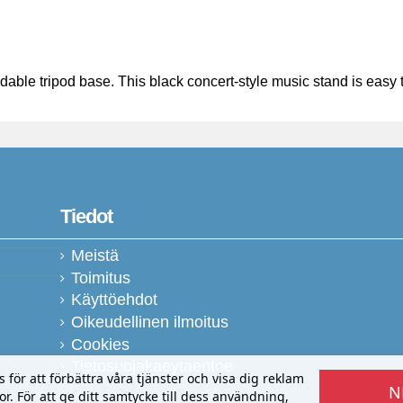
foldable tripod base. This black concert-style music stand is easy
Tiedot
Meistä
Toimitus
Käyttöehdot
Oikeudellinen ilmoitus
Cookies
Tietosuojakaeytaentoe
ör att förbättra våra tjänster och visa dig reklam
N
r. För att ge ditt samtycke till dess användning,