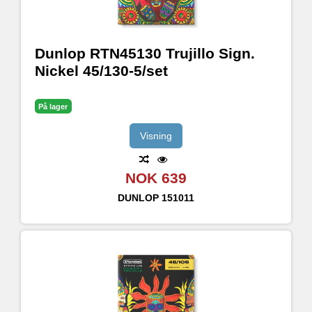
Dunlop RTN45130 Trujillo Sign.
Nickel 45/130-5/set
På lager
Visning
NOK 639
DUNLOP
151011