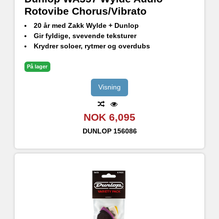
Rotovibe Chorus/Vibrato
20 år med Zakk Wylde + Dunlop
Gir fyldige, svevende teksturer
Krydrer soloer, rytmer og overdubs
På lager
Visning
NOK 6,095
DUNLOP
156086