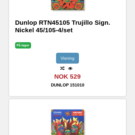
Dunlop RTN45105 Trujillo Sign.
Nickel 45/105-4/set
På lager
Visning
NOK 529
DUNLOP
151010