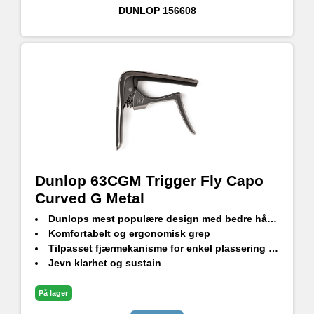
DUNLOP
156608
Dunlop 63CGM Trigger Fly Capo
Curved G Metal
Dunlops mest populære design med bedre håndtering og stabilitet
Komfortabelt og ergonomisk grep
Tilpasset fjærmekanisme for enkel plassering og nøyaktig intonasjon
Jevn klarhet og sustain
Finnes i tre farger
På lager