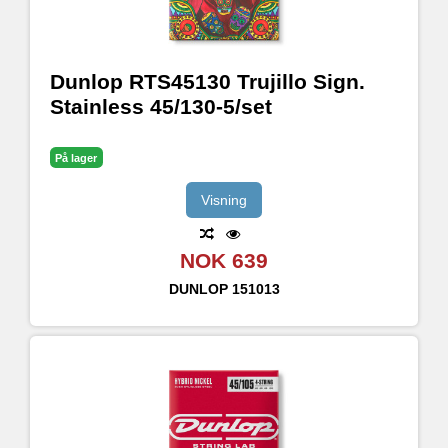
Dunlop RTS45130 Trujillo Sign.
Stainless 45/130-5/set
På lager
Visning
NOK 639
DUNLOP
151013