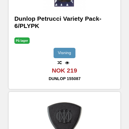
Dunlop Petrucci Variety Pack-
6/PLYPK
På lager
Visning
NOK 219
DUNLOP
155087