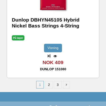
Dunlop DBHYN45105 Hybrid
Nickel Bass Strings 4-String
På lager
Visning
NOK 409
DUNLOP
151080
1
2
3