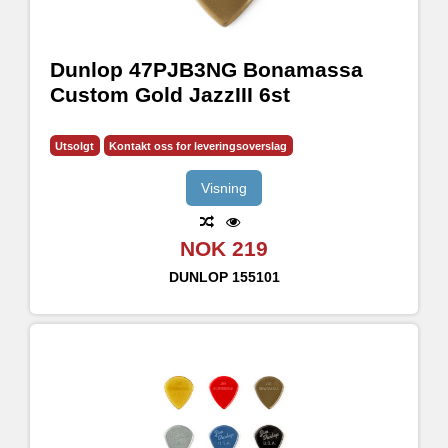
Dunlop 47PJB3NG Bonamassa
Custom Gold JazzIII 6st
Utsolgt
Kontakt oss for leveringsoverslag
Visning
NOK 219
DUNLOP
155101