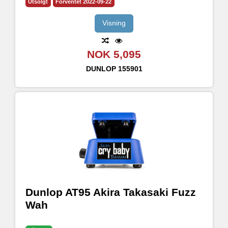
Utsolgt
Forventet 2022-09-22
• Juster intensitet, volum og EQ for fuzz
Visning
NOK 5,095
DUNLOP
155901
Dunlop AT95 Akira Takasaki Fuzz
Wah