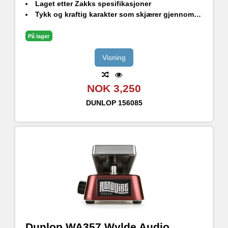
Laget etter Zakks spesifikasjoner
Tykk og kraftig karakter som skjærer gjennom lydbildet
På lager
Visning
NOK 3,250
DUNLOP
156085
Dunlop WA357 Wylde Audio