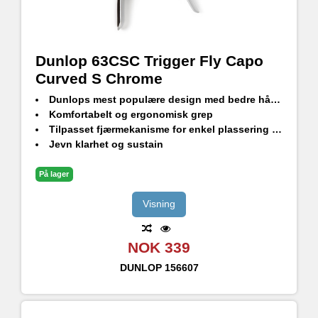
Dunlop 63CSC Trigger Fly Capo
Curved S Chrome
Dunlops mest populære design med bedre håndtering og stabilitet
Komfortabelt og ergonomisk grep
Tilpasset fjærmekanisme for enkel plassering og nøyaktig intonasjon
Jevn klarhet og sustain
Finnes i tre farger
På lager
Visning
NOK 339
DUNLOP
156607