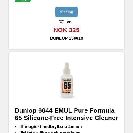
Visning
NOK 325
DUNLOP
156610
Dunlop 6644 EMUL Pure Formula
65 Silicone-Free Intensive Cleaner
Biologiskt nedbrytbara ämnen
Fri från silikon och petroleum