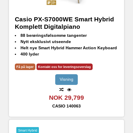
Casio PX-S7000WE Smart Hybrid
Komplett Digitalpiano
88 berøringsfølsomme tangenter
Nytt eksklusivt utseende
Helt nye Smart Hybrid Hammer Action Keyboard
400 lyder
Spatialt soundsystem (4 høyttalere)
Flerdimensjonal Morphing Air-lydkilde
Få på lager
Kontakt oss for leveringsoverslag
Mikrofoninngang; Spill inn og syng
Bluetooth® Audio kompatibel med WUBT10 (inkludert)
Visning
NOK 29,799
CASIO
140063
Smart Hybrid