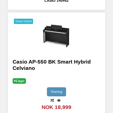
CASIO
140442
Smart Hybrid
Casio AP-550 BK Smart Hybrid
Celviano
På lager
Visning
NOK 18,999