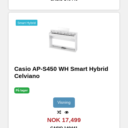
Smart Hybrid
Casio AP-S450 WH Smart Hybrid
Celviano
På lager
Visning
NOK 17,499
CASIO
140441