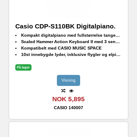
Casio CDP-S110BK Digitalpiano.
Kompakt digitalpiano med fullstørrelse tangenter, høyoppløst lydgenerering og imponerende høytalersystem
Scaled Hammer Action Keyboard II med 3 sensorer for dynamisk spill og mulighet for retrigg
Kompatibelt med CASIO MUSIC SPACE
10st innebygde lyder, inklusive flygler og elpianoer
8+8w høytalere, hodetelefonutgang och AUX-in
Forvandle pianoet til et møbel med Casio CS-46P benstativ (selges separat)
På lager
Visning
NOK 5,895
CASIO
140007