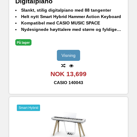
Digitalpiano
Slankt, stilig digitalpiano med 88 tangenter
Helt nytt Smart Hybrid Hammer Action Keyboard
Kompatibel med CASIO MUSIC SPACE
Nydesignede høyttalere med større og fyldigere lyd
Bluetooth-lyd og MIDI. Trådløs WU-BT10-adapter (inkludert)
23 lyder, 3 flygellyder og Line out
På lager
Visning
NOK 13,699
CASIO
140043
Smart Hybrid