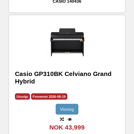
CASIO
140436
Casio GP310BK Celviano Grand
Hybrid
Utsolgt
Forventet 2026-08-19
Visning
NOK 43,999