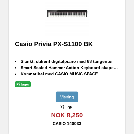
Casio Privia PX-S1100 BK
Slankt, stilrent digitalpiano med 88 tangenter
Smart Scaled Hammer Action Keyboard skaper ekte flygelfølelse
Kompatibel med CASIO MUSIC SPACE
Nydesignede høytalere med større och fyldigere lyd
På lager
Bluetooth audio og MIDI. Trådløs WU-BT10-adapter (inkludert)
18st innebyggede lyder
Visning
NOK 8,250
CASIO
140033