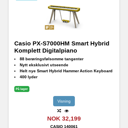
Casio PX-S7000HM Smart Hybrid
Komplett Digitalpiano
88 berøringsfølsomme tangenter
Nytt eksklusivt utseende
Helt nye Smart Hybrid Hammer Action Keyboard
400 lyder
Spatialt soundsystem (4 høyttalere)
Flerdimensjonal Morphing Air-lydkilde
På lager
Mikrofoninngang; Spill inn og syng
Bluetooth® Audio kompatibel med WUBT10 (inkludert)
Visning
NOK 32,199
CASIO
140061