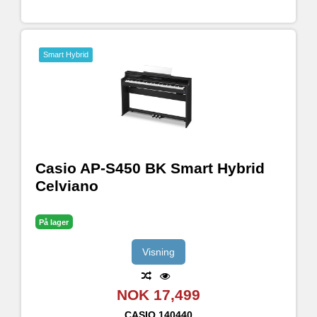
Smart Hybrid
Casio AP-S450 BK Smart Hybrid
Celviano
På lager
Visning
NOK 17,499
CASIO
140440