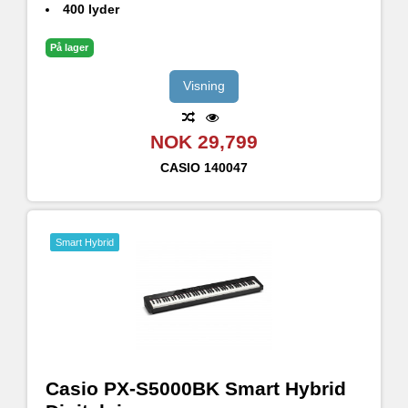
400 lyder
Spatialt soundsystem (4 høyttalere)
Flerdimensjonal Morphing Air-lydkilde
På lager
Mikrofoninngang; Spill inn og syng
Bluetooth® Audio kompatibel med WUBT10 (inkludert)
Visning
NOK 29,799
CASIO
140047
Smart Hybrid
Casio PX-S5000BK Smart Hybrid