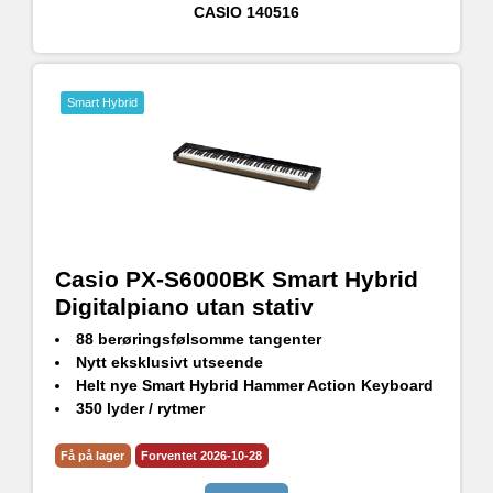
CASIO
140516
Smart Hybrid
Casio PX-S6000BK Smart Hybrid
Digitalpiano utan stativ
88 berøringsfølsomme tangenter
Nytt eksklusivt utseende
Helt nye Smart Hybrid Hammer Action Keyboard
350 lyder / rytmer
Spatialt soundsystem (4 høyttalere)
Flerdimensjonal Morphing Air-lydkilde
Få på lager
Forventet 2026-10-28
Mikrofoninngang; Spill inn og syng