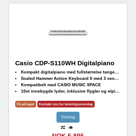
Casio CDP-S110WH Digitalpiano
Kompakt digitalpiano med fullstørrelse tangenter, høyoppløst lydgenerering og imponerende høytalersystem
Scaled Hammer Action Keyboard II med 3 sensorer for dynamisk spill og mulighet for retrigg
Kompatibelt med CASIO MUSIC SPACE
10st innebygde lyder, inklusive flygler og elpianoer
8+8w høytalere, hodetelefonutgang och AUX-in
Forvandle pianoet til et møbel med Casio CS-46P benstativ (selges separat)
Få på lager
Kontakt oss for leveringsoverslag
Visning
NOK 5,895