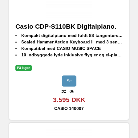
Casio CDP-S110BK Digitalpiano.
Kompakt digitalpiano med fuldt 88-tangenters klaviatur, højopløst lydgenerering og imponerende højttalersystem
Scaled Hammer Action Keyboard II med 3 sensorer så man opnår ekstremt nøjagtig dynamik
Kompatibel med CASIO MUSIC SPACE
10 indbyggede lyde inklusive flygler og el-piano’er
8+8w højttalere, hovedtelefonudgang og AUX-indgang
Brug med Casio CS-46 benstativ og opnå stabil støtte og lækkert design (sælges separat)
På lager
Se
3.595 DKK
CASIO
140007