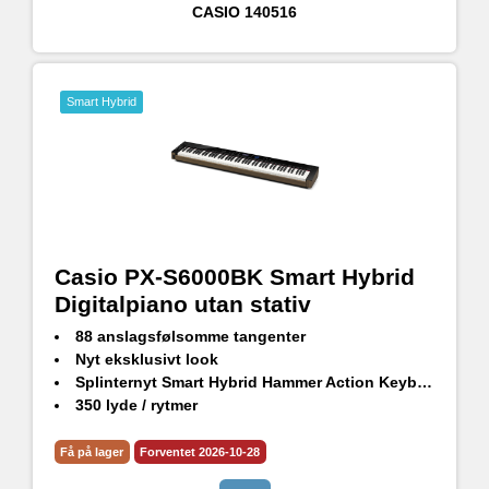
CASIO
140516
Smart Hybrid
Casio PX-S6000BK Smart Hybrid
Digitalpiano utan stativ
88 anslagsfølsomme tangenter
Nyt eksklusivt look
Splinternyt Smart Hybrid Hammer Action Keyboard
350 lyde / rytmer
Rumligt lydsystem (4 højttalere)
Kompatibel med CASIO MUSIC SPACE
Få på lager
Forventet 2026-10-28
Multidimensional Morphing Air-lydkilde