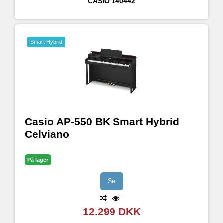
CASIO
140442
Smart Hybrid
Casio AP-550 BK Smart Hybrid
Celviano
På lager
Se
12.299 DKK