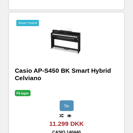
Smart Hybrid
Casio AP-S450 BK Smart Hybrid
Celviano
På lager
Se
11.299 DKK
CASIO
140440