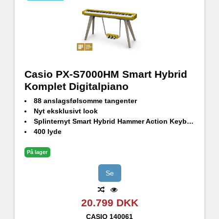
Casio PX-S7000HM Smart Hybrid
Komplet Digitalpiano
88 anslagsfølsomme tangenter
Nyt eksklusivt look
Splinternyt Smart Hybrid Hammer Action Keyboard
400 lyde
Rumligt lydsystem (4 højttalere)
Multidimensional Morphing Air-lydkilde
På lager
Mic input; Optag og syng med det samme
Bluetooth® Audio kompatibel med WUBT10 (medfølger)
Se
20.799 DKK
CASIO
140061