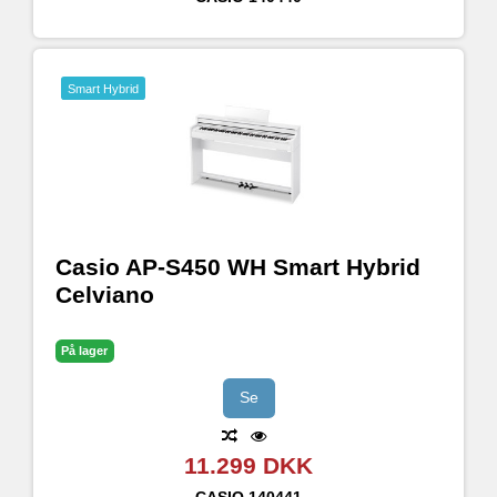
Smart Hybrid
Casio AP-S450 WH Smart Hybrid
Celviano
På lager
Se
11.299 DKK
CASIO
140441