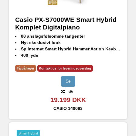
Casio PX-S7000WE Smart Hybrid
Komplet Digitalpiano
88 anslagsfølsomme tangenter
Nyt eksklusivt look
Splinternyt Smart Hybrid Hammer Action Keyboard
400 lyde
Rumligt lydsystem (4 højttalere)
Multidimensional Morphing Air-lydkilde
Få på lager
Kontakt os for leveringsoverslag
Mic input; Optag og syng med det samme
Bluetooth® Audio kompatibel med WUBT10 (medfølger)
Se
19.199 DKK
CASIO
140063
Smart Hybrid