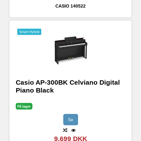
CASIO
140522
Smart Hybrid
Casio AP-300BK Celviano Digital
Piano Black
På lager
Se
9.699 DKK