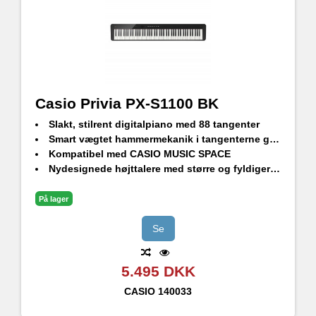
Casio Privia PX-S1100 BK
Slakt, stilrent digitalpiano med 88 tangenter
Smart vægtet hammermekanik i tangenterne giver naturtro flygelfornemmelse
Kompatibel med CASIO MUSIC SPACE
Nydesignede højttalere med større og fyldigere lyd
Bluetooth audio og MIDI. WU-BT10 Bluetooth-dongle med i prisen
18 indbyggede lyde
På lager
Se
5.495 DKK
CASIO
140033