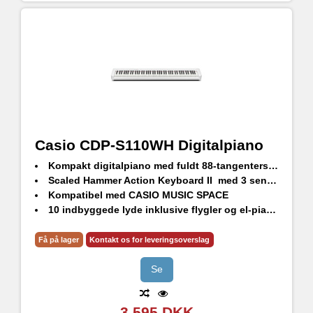
Casio CDP-S110WH Digitalpiano
Kompakt digitalpiano med fuldt 88-tangenters klaviatur, højopløst lydgenerering og imponerende højttalersystem
Scaled Hammer Action Keyboard II med 3 sensorer så man opnår ekstremt nøjagtig dynamik
Kompatibel med CASIO MUSIC SPACE
10 indbyggede lyde inklusive flygler og el-piano’er
8+8w højttalere, hovedtelefonudgang og AUX-indgang
Brug med Casio CS-46 benstativ og opnå stabil støtte og lækkert design (sælges separat)
Få på lager
Kontakt os for leveringsoverslag
Se
3.595 DKK