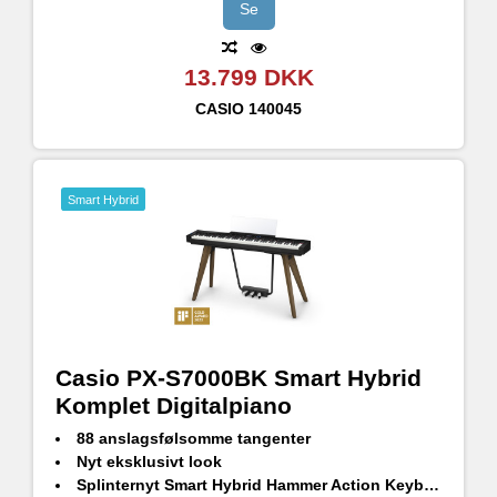
Mic input; Optag og syng med det samme
Se
Bluetooth Audio kompatibel med WUBT10 (medfølger)
13.799 DKK
CASIO
140045
Smart Hybrid
Casio PX-S7000BK Smart Hybrid
Komplet Digitalpiano
88 anslagsfølsomme tangenter
Nyt eksklusivt look
Splinternyt Smart Hybrid Hammer Action Keyboard