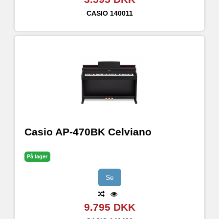
CASIO
140011
Casio AP-470BK Celviano
På lager
Se
9.795 DKK