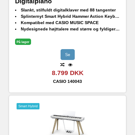
Digitalpiano
Slankt, stilfuldt digitalklaver med 88 tangenter
Splinternyt Smart Hybrid Hammer Action Keyboard
Kompatibel med CASIO MUSIC SPACE
Nydesignede højttalere med større og fyldigere lyd
Bluetooth-lyd og MIDI. Trådløs WU-BT10 adapter (medfølger)
23 lyde, 3 flygellyde og Line out
På lager
Se
8.799 DKK
CASIO
140043
Smart Hybrid