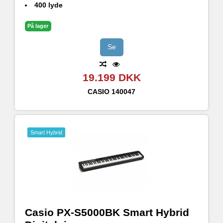
400 lyde
Rumligt lydsystem (4 højttalere)
Multidimensional Morphing Air-lydkilde
På lager
Mic input; Optag og syng med det samme
Bluetooth® Audio kompatibel med WUBT10 (medfølger)
Se
19.199 DKK
CASIO
140047
Smart Hybrid
Casio PX-S5000BK Smart Hybrid