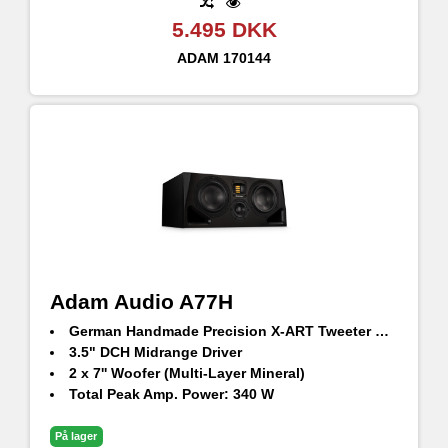
5.495 DKK
ADAM
170144
Adam Audio A77H
German Handmade Precision X-ART Tweeter with rotatable HPS waveguide
3.5" DCH Midrange Driver
2 x 7'' Woofer (Multi-Layer Mineral)
Total Peak Amp. Power: 340 W
Frequency Response @ -6 dB: 34 Hz – 45 kHz
Max. peak SPL per speaker at 1 m: 106 dB SPL
På lager