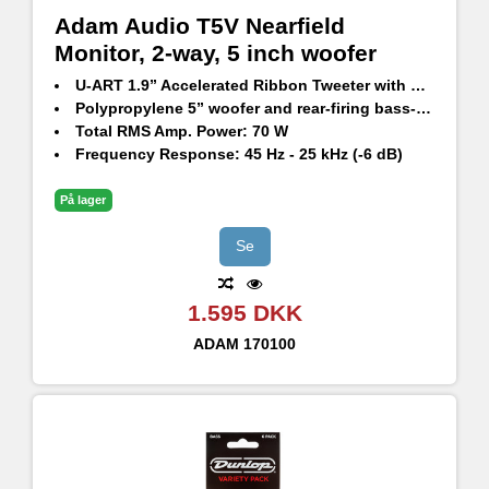
Adam Audio T5V Nearfield
Monitor, 2-way, 5 inch woofer
U-ART 1.9” Accelerated Ribbon Tweeter with HPS Waveguide
Polypropylene 5” woofer and rear-firing bass-reflex port
Total RMS Amp. Power: 70 W
Frequency Response: 45 Hz - 25 kHz (-6 dB)
Max. SPL Per Pair at 1 m: ≥106 dB
På lager
Se
1.595 DKK
ADAM
170100