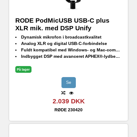
RODE PodMicUSB USB-C plus
XLR mik. med DSP Unify
Dynamisk mikrofon i broadcastkvalitet
Analog XLR og digital USB-C-forbindelse
Fuldt kompatibel med Windows- og Mac-computere samt iOS- og Android-enheder
Indbygget DSP med avanceret APHEX®-lydbehandling
Ultra-lav selvstøj, high-gain Revolution Preamp™
Indbygget hovedtelefonudgang med volumenkontrol og lytning uden latency
På lager
Kompatibel med RØDE software suite – RØDEConnect, RØDE Central, RØDE Capture og UNIFY
Integreret affjedring for nem og sikker positionering
Se
Indbygget popfilter for at minimere pops og pust samt intern stødabsorbering for at reducere vibrationer
Eksternt popfilter i studiekvalitet inkluderet (WS14)
2.039 DKK
Robust konstruktion, helt i metal – utrolig robust og meget holdbar
RØDE
230420