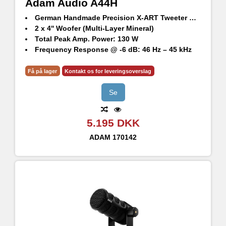
Adam Audio A44H
German Handmade Precision X-ART Tweeter with rotatable HPS waveguide
2 x 4'' Woofer (Multi-Layer Mineral)
Total Peak Amp. Power: 130 W
Frequency Response @ -6 dB: 46 Hz – 45 kHz
Max. peak SPL per speaker at 1 m: 103 dB SPL
Få på lager
Kontakt os for leveringsoverslag
Se
5.195 DKK
ADAM
170142