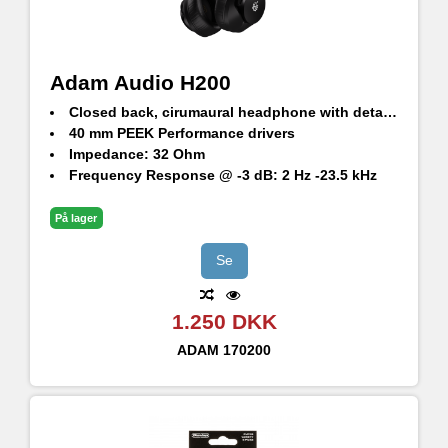
Adam Audio H200
Closed back, cirumaural headphone with detachable cable
40 mm PEEK Performance drivers
Impedance: 32 Ohm
Frequency Response @ -3 dB: 2 Hz -23.5 kHz
Max. SPL: 112.5 dB (@1khz + 0.04% distortion)
På lager
Se
1.250 DKK
ADAM
170200