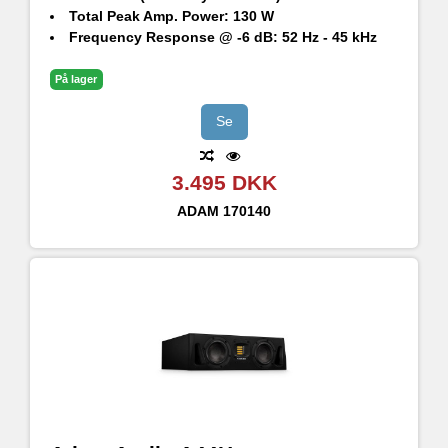
Total Peak Amp. Power: 130 W
Frequency Response @ -6 dB: 52 Hz - 45 kHz
Maximum SPL per speaker at 1 m: 100 dB SPL
På lager
Se
3.495 DKK
ADAM
170140