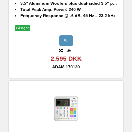
3.5'' Aluminum Woofers plus dual-sided 3.5" passive radiators
Total Peak Amp. Power: 240 W
Frequency Response @ -6 dB: 45 Hz – 23.2 kHz
Maximum SPL per speaker at 1 m: 92 dB SPL
På lager
Se
2.595 DKK
ADAM
170130