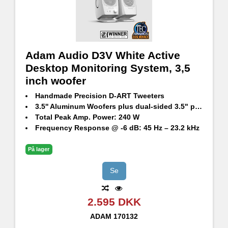
Adam Audio D3V White Active
Desktop Monitoring System, 3,5
inch woofer
Handmade Precision D-ART Tweeters
3.5'' Aluminum Woofers plus dual-sided 3.5" passive radiators
Total Peak Amp. Power: 240 W
Frequency Response @ -6 dB: 45 Hz – 23.2 kHz
Maximum SPL per speaker at 1 m: 92 dB SPL
På lager
Se
2.595 DKK
ADAM
170132