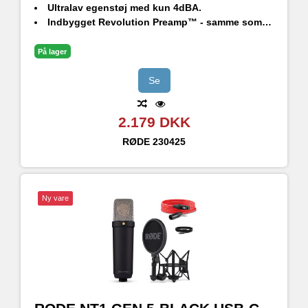
Ultralav egenstøj med kun
4dBA.
Indbygget
Revolution Preamp™
- samme som i Rødecaster Pro II
På lager
Se
2.179 DKK
RØDE
230425
Ny vare