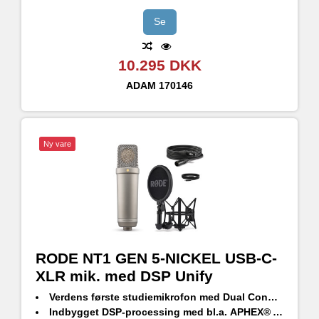
Se
10.295 DKK
ADAM
170146
Ny vare
RODE NT1 GEN 5-NICKEL USB-C-
XLR mik. med DSP Unify
Verdens første studiemikrofon med
Dual Connect XLR/USB-C
Indbygget
DSP-processing
med bl.a.
APHEX® Aural Exciter™