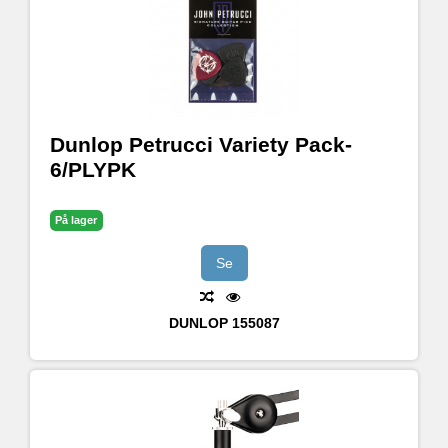
Dunlop Petrucci Variety Pack-
6/PLYPK
På lager
Se
DUNLOP
155087