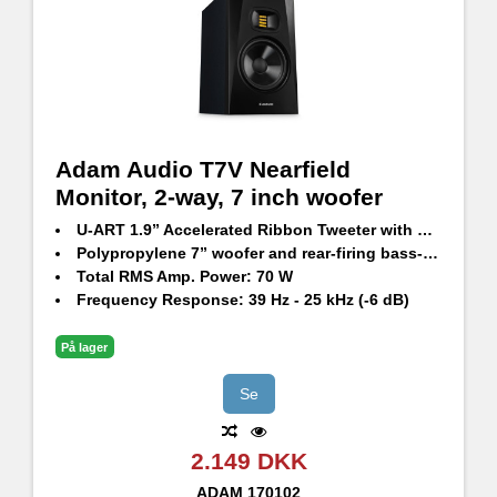
Adam Audio T7V Nearfield
Monitor, 2-way, 7 inch woofer
U-ART 1.9” Accelerated Ribbon Tweeter with HPS Waveguide
Polypropylene 7” woofer and rear-firing bass-reflex port
Total RMS Amp. Power: 70 W
Frequency Response: 39 Hz - 25 kHz (-6 dB)
Max. SPL Per Pair at 1 m: ≥110 dB
På lager
Se
2.149 DKK
ADAM
170102