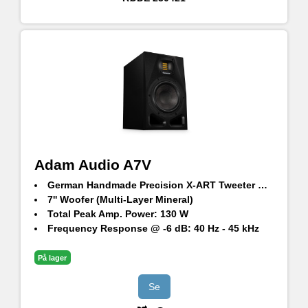
Adam Audio A7V
German Handmade Precision X-ART Tweeter with rotatable HPS waveguide
7'' Woofer (Multi-Layer Mineral)
Total Peak Amp. Power: 130 W
Frequency Response @ -6 dB: 40 Hz - 45 kHz
Max. peak SPL per speaker at 1 m: 105 dB SPL
På lager
Se