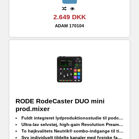
2.649 DKK
ADAM
170104
RODE RodeCaster DUO mini
prod.mixer
Fuldt integreret lydproduktionsstudie til podcastere, streamere, musikere og indholdsskabere
Ultra-lav selvstøj, high-gain Revolution Preamps™ (-131,5dBV EIN, 76dB gain)
To højkvalitets Neutrik® combo-indgange til tilslutning af mikrofoner, instrumenter eller line-level-enheder
Syv individuelt tildelte kanaler med fysiske fadere i udsendelseskvalitet og tre virtuelle fadere