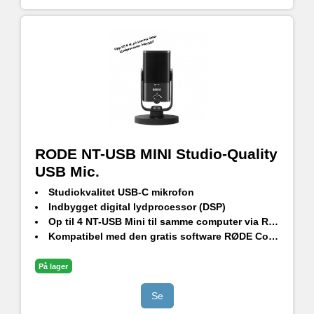
RODE NT-USB MINI Studio-Quality
USB Mic.
Studiokvalitet USB-C mikrofon
Indbygget digital lydprocessor (DSP)
Op til 4 NT-USB Mini til samme computer via RØDE Connect
Kompatibel med den gratis software RØDE Connect*
3,5 mm hovedtelefonudgang med nul latency
Aftageligt magnetisk bordstativ
På lager
* Link:
https://rode.com/en/software/rodeconnect
Se