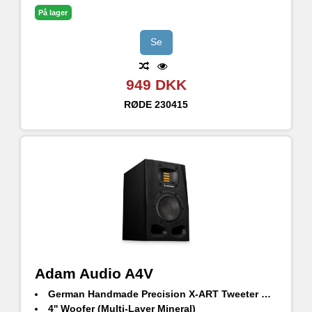
På lager
Se
949 DKK
RØDE
230415
Adam Audio A4V
German Handmade Precision X-ART Tweeter with rotatable HPS waveguide
4'' Woofer (Multi-Layer Mineral)