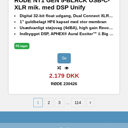
RODE NT1 GEN 5-BLACK USB-C-
XLR mik. med DSP Unify
Digital
32-bit float
udgang,
Dual Connect XLR og USB tilslutning
1” guldbelagt HF6 kapsel med stor membran
Usædvanligt støjsvag (
4dBA
), high gain
Revolution Preamp™
Indbygget DSP,
APHEX®
Aural Exciter™
&
Big Bottom™
På lager
Se
2.179 DKK
RØDE
230426
1
2
3
…
114