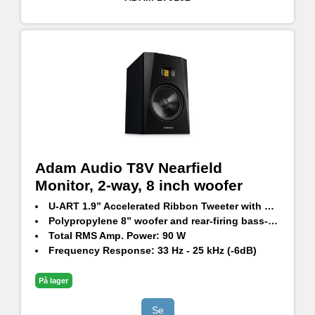
Adam Audio T8V Nearfield
Monitor, 2-way, 8 inch woofer
U-ART 1.9” Accelerated Ribbon Tweeter with HPS Waveguide
Polypropylene 8” woofer and rear-firing bass-reflex port
Total RMS Amp. Power: 90 W
Frequency Response: 33 Hz - 25 kHz (-6dB)
Max. SPL Per Pair at 1 m: ≥118 dB
På lager
Se