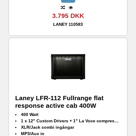
3.795 DKK
LANEY
110583
Laney LFR-112 Fullrange flat
response active cab 400W
400 Watt
1 x 12" Custom Drivers + 1" La Voce compression driver
XLR/Jack combi ingångar
MP3/Aux in