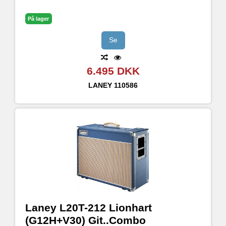
På lager
Se
6.495 DKK
LANEY
110586
Laney L20T-212 Lionhart
(G12H+V30) Git..Combo