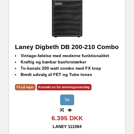
Laney Digbeth DB 200-210 Combo
Vintage-følelse med moderne funktionalitet
Kraftig og bærbar basforstærker
To-kanals 200 watt combo med FX loop
Bredt udvalg af FET og Tube tones
2 x 10" HH BLUE label bashøjttalere
Få på lager
Kontakt os for leveringsoverslag
Se
6.395 DKK
LANEY
111084