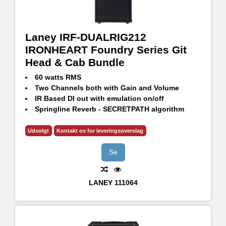
Laney IRF-DUALRIG212
IRONHEART Foundry Series Git
Head & Cab Bundle
60 watts RMS
Two Channels both with Gain and Volume
IR Based DI out with emulation on/off
Springline Reverb - SECRETPATH algorithm
CH1 with selectable ASYM/CLEAN/SYM gain modes
CH2 with selectable Bright, Flat and Dark voicing
Udsolgt
Kontakt os for leveringsoverslag
GS212FE - 120W RMS, 240W Continuous, 480W Peak
2x12" HH Designed High Performance drivers - H1260
Se
LANEY
111064