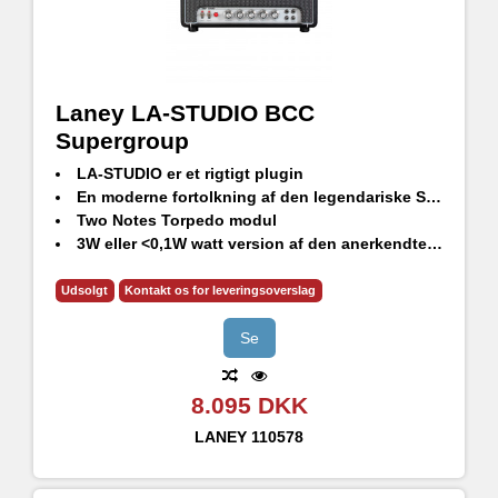
Laney LA-STUDIO BCC
Supergroup
LA-STUDIO er et rigtigt plugin
En moderne fortolkning af den legendariske Supergroup forstærker
Two Notes Torpedo modul
3W eller <0,1W watt version af den anerkendte LA30BL top
6 tilpassede virtuelle kabinetter
Håndlavet i Storbritannien
Udsolgt
Kontakt os for leveringsoverslag
Se
8.095 DKK
LANEY
110578