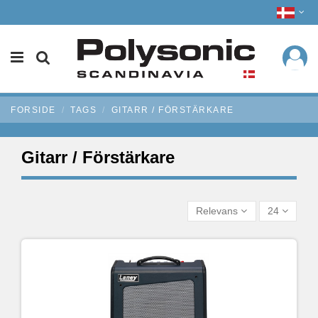
FORSIDE
TAGS
GITARR / FÖRSTÄRKARE
Gitarr / Förstärkare
Relevans
24