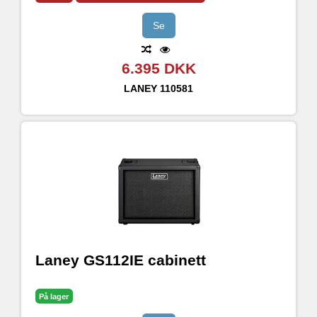
Se
6.395 DKK
LANEY
110581
Laney GS112IE cabinett
På lager