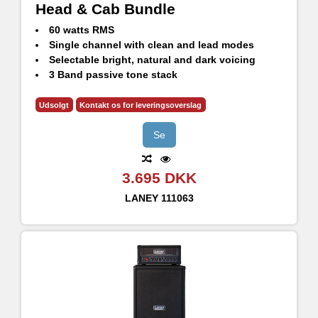
Head & Cab Bundle
60 watts RMS
Single channel with clean and lead modes
Selectable bright, natural and dark voicing
3 Band passive tone stack
GS112FE - 60W RMS, 120W Continuous, 240W Peak
1x12" HH Designed High Performance drivers - H1260
Udsolgt
Kontakt os for leveringsoverslag
8 Ohm impedance
Se
3.695 DKK
LANEY
111063