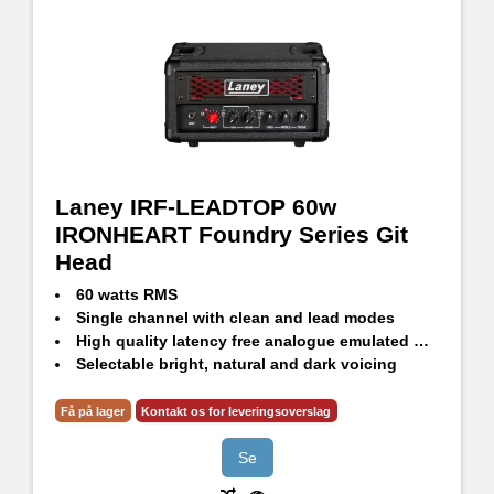
Laney IRF-LEADTOP 60w
IRONHEART Foundry Series Git
Head
60 watts RMS
Single channel with clean and lead modes
High quality latency free analogue emulated DI out
Selectable bright, natural and dark voicing
3 Band passive tone stack
Input pre-boost level and footswitch with LED indicator
Få på lager
Kontakt os for leveringsoverslag
Se