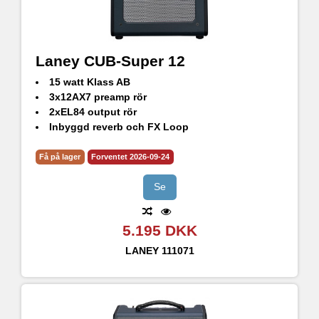
Laney CUB-Super 12
15 watt Klass AB
3x12AX7 preamp rör
2xEL84 output rör
Inbyggd reverb och FX Loop
Output til extern högtalare samt Line out
Få på lager
Forventet 2026-09-24
Se
5.195 DKK
LANEY
111071