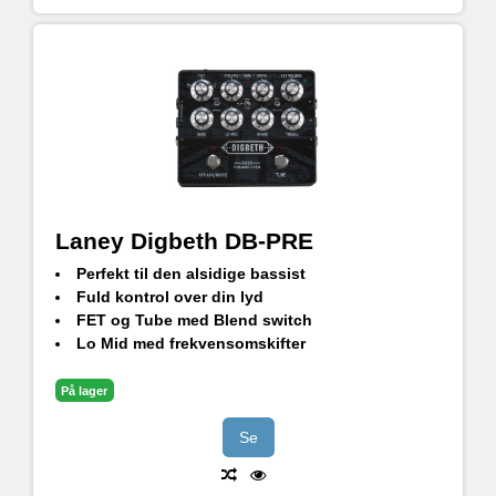
Laney Digbeth DB-PRE
Perfekt til den alsidige bassist
Fuld kontrol over din lyd
FET og Tube med Blend switch
Lo Mid med frekvensomskifter
Balanceret XLR DI, valgbar Pre/Post udgang
Effekt Loop
På lager
3,5 mm AUX-indgang
3,5 mm hovedtelefonstik
Se