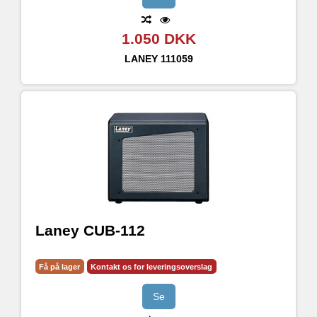
1.050 DKK
LANEY
111059
Laney CUB-112
Få på lager
Kontakt os for leveringsoverslag
Se