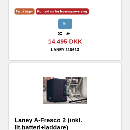
Få på lager
Kontakt os for leveringsoverslag
Se
14.495 DKK
LANEY
110613
Laney A-Fresco 2 (inkl.
lit.batteri+laddare)