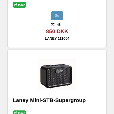
På lager
Se
850 DKK
LANEY
111054
Laney Mini-STB-Supergroup
På lager