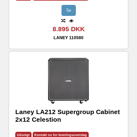
Speaker outputs 1x 16 Ohm , 1x 8 Ohm & 1x 4 Ohm
Se
8.895 DKK
LANEY
110580
Laney LA212 Supergroup Cabinet
2x12 Celestion
Udsolgt
Kontakt os for leveringsoverslag