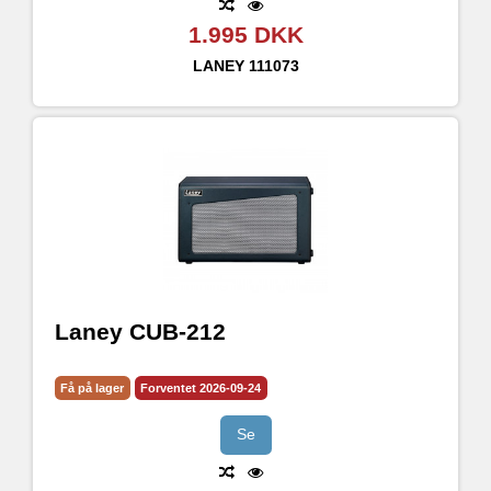
1.995 DKK
LANEY
111073
Laney CUB-212
Få på lager
Forventet 2026-09-24
Se