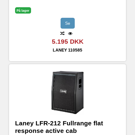
XLR DI out
Ergonimiska sidohandtag
På lager
Switchbar Frontbelysning
Enkel kanal
Se
HF Trim
5.195 DKK
LANEY
110585
Laney LFR-212 Fullrange flat
response active cab