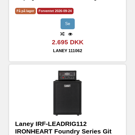
CH1 with selectable ASYM/CLEAN/SYM gain modes
CH2 with selectable Bright, Flat and Dark voicing
Få på lager
Forventet 2026-09-24
3 Band passive tone stack
Input pre-boost level and footswitch with LED indicator.
Se
2.695 DKK
LANEY
111062
Laney IRF-LEADRIG112
IRONHEART Foundry Series Git