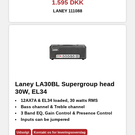
1.595 DKK
LANEY
111088
Laney LA30BL Supergroup head
30W, EL34
12AX7A & EL34 loaded, 30 watts RMS
Bass channel & Treble channel
3 Band EQ, Gain Control & Presence Control
Inputs can be jumpered
Ideal Pedal platform
Vintage design box frame output transformer
Udsolgt
Kontakt os for leveringsoverslag