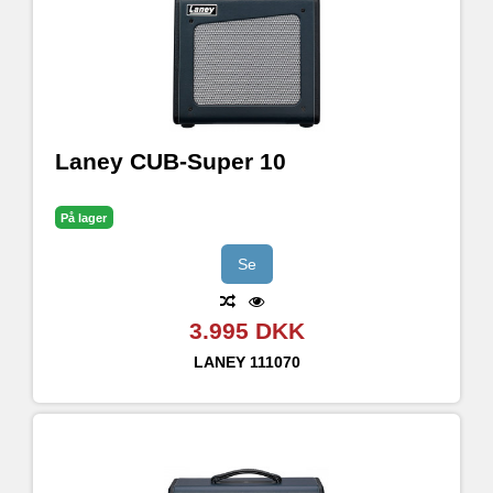
Laney CUB-Super 10
På lager
Se
3.995 DKK
LANEY
111070