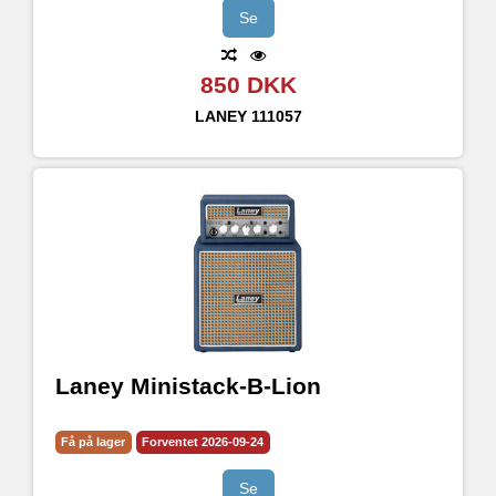
Se
850 DKK
LANEY
111057
Laney Ministack-B-Lion
Få på lager
Forventet 2026-09-24
Se