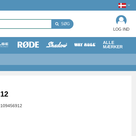
SØG
LOG IND
ALLE
MÆRKER
 12
0109456912