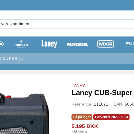
B-SUPER 12
LANEY
Laney CUB-Super
Reference
111071
EAN
506
Få på lager
Forventet 2026-09-24
5.195 DKK
Inkl. moms