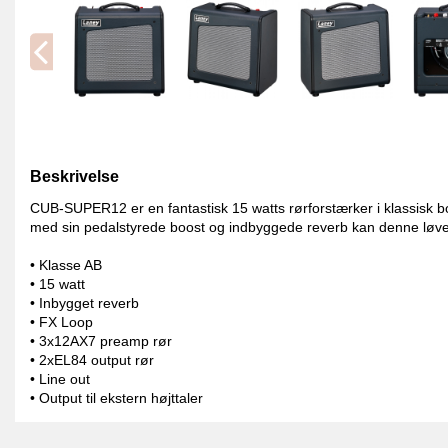
Beskrivelse
CUB-SUPER12 er en fantastisk 15 watts rørforstærker i klassisk b
med sin pedalstyrede boost og indbyggede reverb kan denne løveun
• Klasse AB
• 15 watt
• Inbygget reverb
• FX Loop
• 3x12AX7 preamp rør
• 2xEL84 output rør
• Line out
• Output til ekstern højttaler