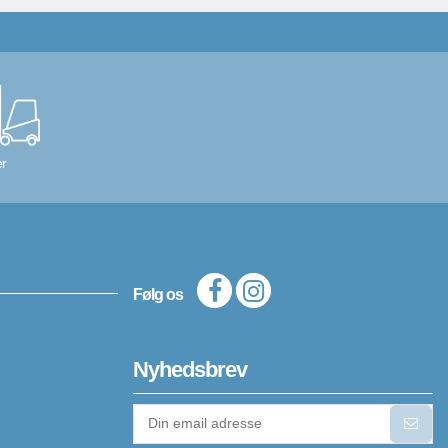
r
Følg os
Nyhedsbrev