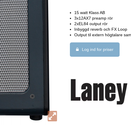
15 watt Klass AB
3x12AX7 preamp rör
2xEL84 output rör
Inbyggd reverb och FX Loop
Output til extern högtalare sam
Log ind for priser