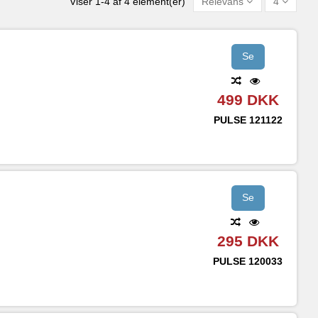
Viser 1-4 af 4 element(er)
Relevans
4
Se
499 DKK
PULSE
121122
Se
295 DKK
PULSE
120033