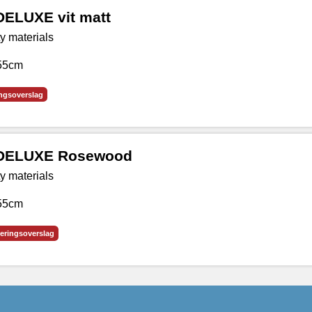
DELUXE vit matt
ty materials
 55cm
ingsoverslag
l DELUXE Rosewood
ty materials
 55cm
veringsoverslag