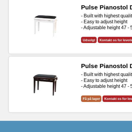
Pulse Pianostol 
- Built with highest quali
- Easy to adjust height
- Adjustable height 47 -
Udsolgt
Kontakt os for lever
Pulse Pianosto
- Built with highest quali
- Easy to adjust height
- Adjustable height 47 -
Få på lager
Kontakt os for le