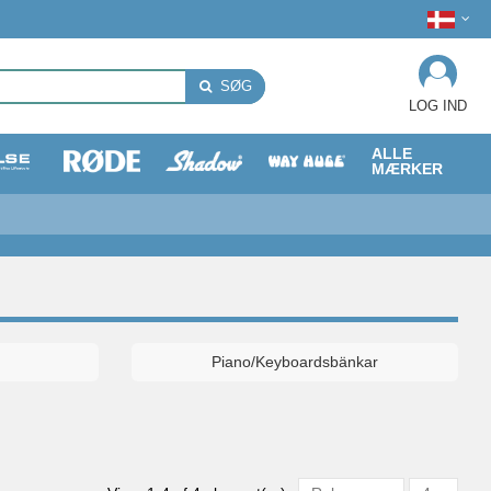
SØG
LOG IND
ALLE
MÆRKER
Piano/Keyboardsbänkar