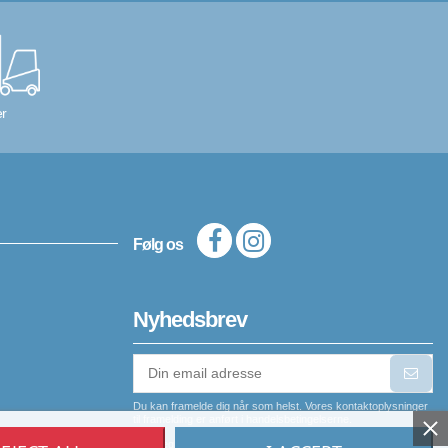
r
Følg os
Nyhedsbrev
Du kan framelde dig når som helst. Vores kontaktoplysninger
til framelding er anført i handelsbetingelserne.
Jeg er indforstået med, at mine personlige