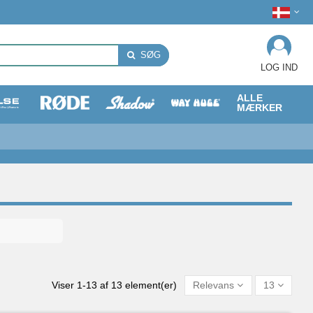
SØG
LOG IND
ALLE
MÆRKER
Viser 1-13 af 13 element(er)
Relevans
13