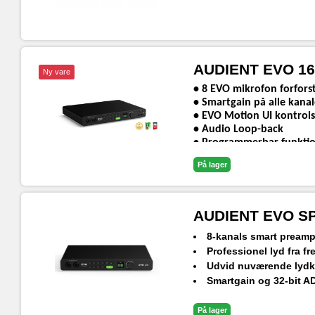
AUDIENT EVO 16 2
Ny vare
• 8 EVO mikrofon forfors
• Smartgain på alle kanal
• EVO Motion UI kontrol
• Audio Loop-back
• Programmerbar funktio
På lager
AUDIENT EVO SP
8-kanals smart pream
Professionel lyd fra 
Udvid nuværende lydko
Smartgain og 32-bit 
Digitalt styrede analo
EVO Motion UI kontro
På lager