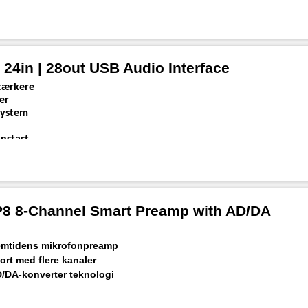
4in | 28out USB Audio Interface
tærkere
er
system
nstast
8 8-Channel Smart Preamp with AD/DA
p
fremtidens mikrofonpreamp
rt med flere kanaler
AD/DA-konverter teknologi
ge forforstærkere
lsystem