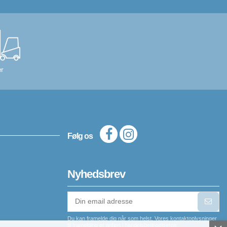
r
Følg os
Nyhedsbrev
Du kan framelde dig når som helst. Vores kontaktoplysninger
til framelding er anført i handelsbetingelserne.