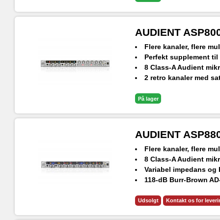
2 ADAT-forbindelser
Ultra lav støj og forv
"Word Clock" input
AUDIENT ASP800 
Flere kanaler, flere mu
Perfekt supplement til 
8 Class-A Audient mik
2 retro kanaler med sa
118-dB Burr-Brown AD
2 JFET D.I og ADAT u
På lager
Plugins og software (
AUDIENT ASP880 
Flere kanaler, flere mu
8 Class-A Audient mik
Variabel impedans og H
118-dB Burr-Brown AD
2 JFET D.I og ADAT u
Plugins og software (
Udsolgt
Kontakt os for lever