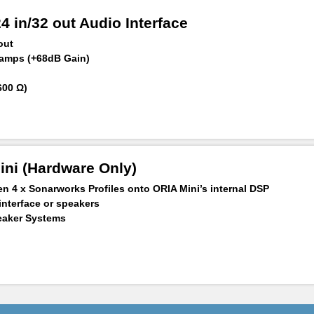
4 in/32 out Audio Interface
out
eamps (+68dB Gain)
600 Ω)
dgange
rhold
rkontrol
ni (Hardware Only)
n 4 x Sonarworks Profiles onto ORIA Mini’s internal DSP
interface or speakers
eaker Systems
rmance
rter Technology
tion Processing