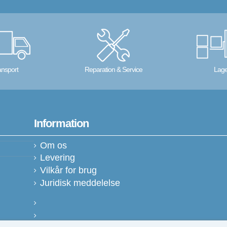
 Management
IF)
tput (TRS)
ansport
Reparation & Service
Lage
Compatible
Information
Om os
Levering
Vilkår for brug
Juridisk meddelelse