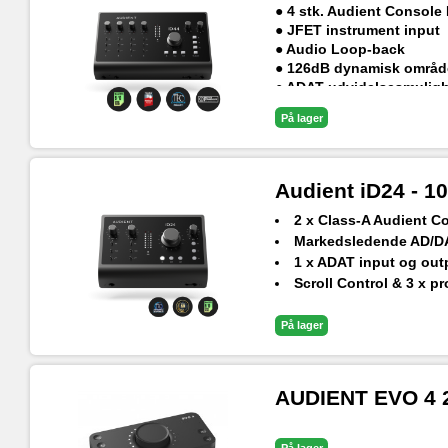
● 4 stk. Audient Console
● JFET instrument input
● Audio Loop-back
● 126dB dynamisk områd
● ADAT-udvidelsesmulig
På lager
Audient iD24 - 10
2 x Class-A Audient C
Markedsledende AD/DA
1 x ADAT input og outp
Scroll Control & 3 x 
Audio Loop-back
På lager
AUDIENT EVO 4 2i