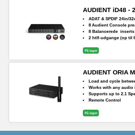
AUDIENT iD48 - 2
ADAT & SPDIF 24in/32
8 Audient Console pr
8 Balancerede inserts
2 htlf-udgange (op til 
2 JFET instrument-in
126,5dB signal/støj fo
På lager
24Bit | 96kHz
Programmerbar monito
AUDIENT ORIA Mi
Load and cycle betwee
Works with any audio 
Supports up to 2.1 Sp
Remote Control
- Stream Deck + iPad
Pro-level audio perfo
På lager
- Advanced 32-bit Conve
- 127db Dynamic Range
Onboard Room Calibra