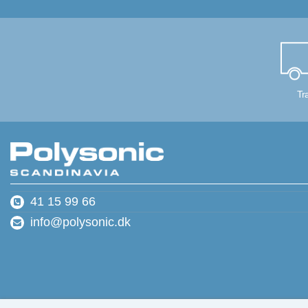
- EQ, Trim, Delay, Bass
1 x Stereo Input (TRS)
1 x Digital Input (S/PD
1 x Stereo Speaker Ou
1 x Sub Output (TRS)
24bit / 96kHz
USB3.0 Bus Powered
Tr
MacOS and Windows 
41 15 99 66
info@polysonic.dk