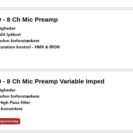
rængning
- 8 Ch Mic Preamp
ligheder
dit lydkort
rofon forforstærkere
turation kontrol - HMX & IRON
-konvertere
dgang
værdi SEK 5.000)
- 8 Ch Mic Preamp Variable Imped
ligheder
rofon forforstærkere
igh Pass filter
-konvertere
dgang
værdi SEK 5.000)
ingsoverslag