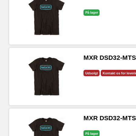
På lager
MXR DSD32-MTS-
Udsolgt
Kontakt os for lever
MXR DSD32-MTS-
På lager