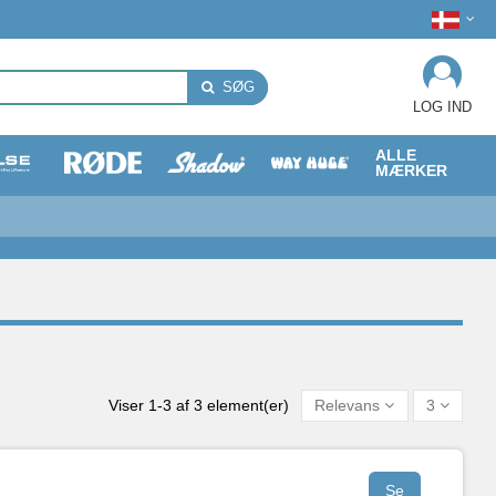
SØG
LOG IND
ALLE
MÆRKER
Viser 1-3 af 3 element(er)
Relevans
3
Se