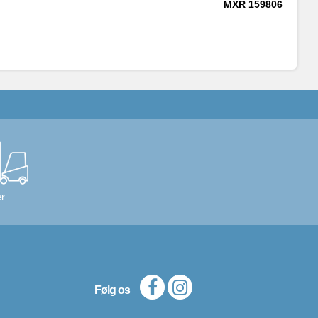
MXR
159806
r
Følg os