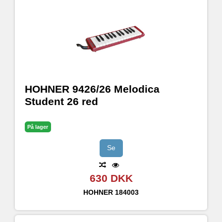
HOHNER 9426/26 Melodica
Student 26 red
På lager
Se
630 DKK
HOHNER
184003