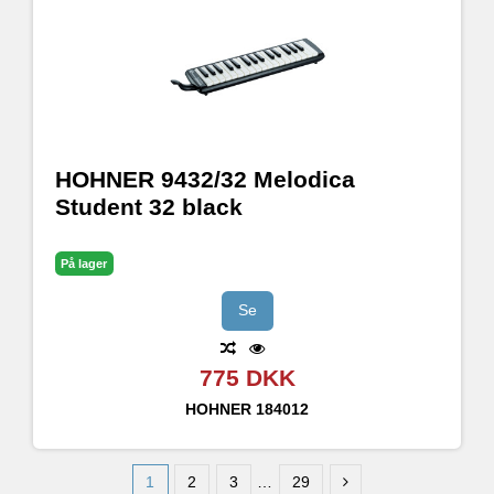
HOHNER 9432/32 Melodica
Student 32 black
På lager
Se
775 DKK
HOHNER
184012
1
2
3
…
29