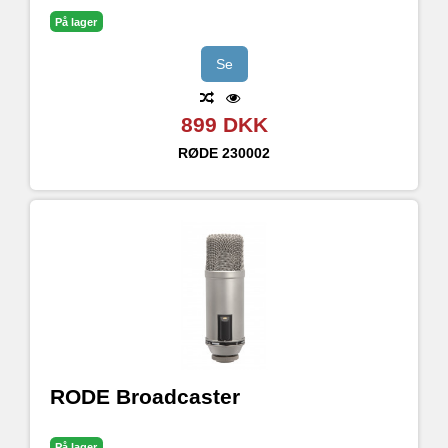
På lager
Se
899 DKK
RØDE
230002
RODE Broadcaster
På lager