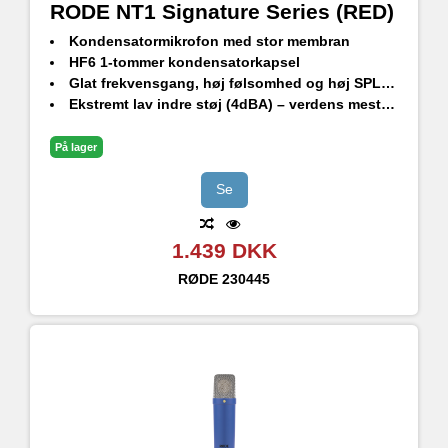
RODE NT1 Signature Series (RED)
Kondensatormikrofon med stor membran
HF6 1-tommer kondensatorkapsel
Glat frekvensgang, høj følsomhed og høj SPL-håndtering
Ekstremt lav indre støj (4dBA) – verdens mest støjsvage studiekondensatormikrofon
Holdbar finish - ekstrem ridsefasthed
Stødbeslag i studiekvalitet, popfilter og premium XLR-kabel medfølger
På lager
Designet og fremstillet i RØDEs præcisionsproduktionsfaciliteter i Sydney, Australien
Se
1.439 DKK
RØDE
230445