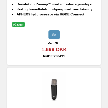
Revolution Preamp™ med ultra-lav egenstøj og high gain
Kraftig hovedtelefonudgang med zero latency
APHEX® lydprocessor via RØDE Connect
Komplet optagesæt med popfilter, bordstativ og 3 meter USB-C kabel
På lager
Se
1.699 DKK
RØDE
230431