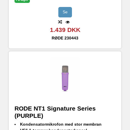
Designet og fremstillet i RØDEs præcisionsproduktionsfaciliteter i Sydney, Australien
Se
1.439 DKK
RØDE
230443
RODE NT1 Signature Series
(PURPLE)
Kondensatormikrofon med stor membran