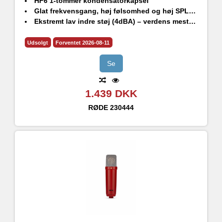
HF6 1-tommer kondensatorkapsel
Glat frekvensgang, høj følsomhed og høj SPL-håndtering
Ekstremt lav indre støj (4dBA) – verdens mest støjsvage studiekondensatormikrofon
Holdbar finish - ekstrem ridsefasthed
Stødbeslag i studiekvalitet, popfilter og premium XLR-kabel medfølger
Udsolgt
Forventet 2026-08-11
Designet og fremstillet i RØDEs præcisionsproduktionsfaciliteter i Sydney, Australien
Se
1.439 DKK
RØDE
230444