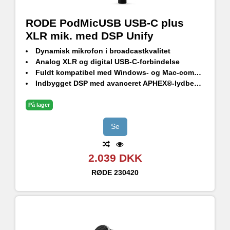
RODE PodMicUSB USB-C plus
XLR mik. med DSP Unify
Dynamisk mikrofon i broadcastkvalitet
Analog XLR og digital USB-C-forbindelse
Fuldt kompatibel med Windows- og Mac-computere samt iOS- og Android-enheder
Indbygget DSP med avanceret APHEX®-lydbehandling
Ultra-lav selvstøj, high-gain Revolution Preamp™
Indbygget hovedtelefonudgang med volumenkontrol og lytning uden latency
På lager
Kompatibel med RØDE software suite – RØDEConnect, RØDE Central, RØDE Capture og UNIFY
Integreret affjedring for nem og sikker positionering
Se
Indbygget popfilter for at minimere pops og pust samt intern stødabsorbering for at reducere vibrationer
Eksternt popfilter i studiekvalitet inkluderet (WS14)
2.039 DKK
Robust konstruktion, helt i metal – utrolig robust og meget holdbar
RØDE
230420