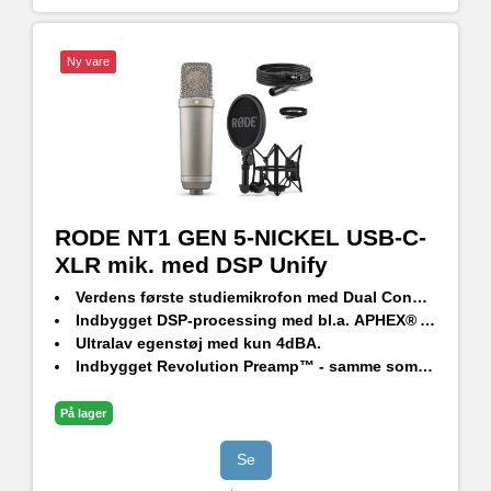
Ny vare
RODE NT1 GEN 5-NICKEL USB-C-
XLR mik. med DSP Unify
Verdens første studiemikrofon med
Dual Connect XLR/USB-C
Indbygget
DSP-processing
med bl.a.
APHEX® Aural Exciter™
Ultralav egenstøj med kun
4dBA.
Indbygget
Revolution Preamp™
- samme som i Rødecaster Pro II
På lager
Se