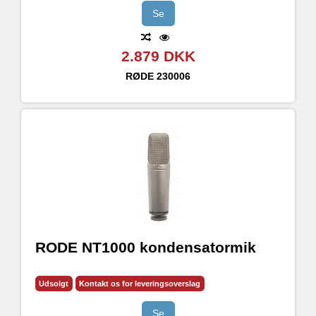
Se
2.879 DKK
RØDE
230006
RODE NT1000 kondensatormik
Udsolgt
Kontakt os for leveringsoverslag
Se