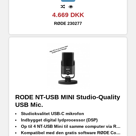
3,5 mm TRRS-indgang til tilslutning af hovedtelefoner og headset
Dobbelt USB-C-indgange for at forbinde til to computere eller mobile enheder
4.669 DKK
Avanceret Bluetooth®-forbindelse til integration af telefonopkald af høj kvalitet
RØDE
230277
RODE NT-USB MINI Studio-Quality
USB Mic.
Studiokvalitet USB-C mikrofon
Indbygget digital lydprocessor (DSP)
Op til 4 NT-USB Mini til samme computer via RØDE Connect
Kompatibel med den gratis software RØDE Connect*