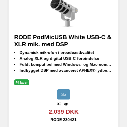
RODE PodMicUSB White USB-C &
XLR mik. med DSP
Dynamisk mikrofon i broadcastkvalitet
Analog XLR og digital USB-C-forbindelse
Fuldt kompatibel med Windows- og Mac-computere samt iOS- og Android-enheder
Indbygget DSP med avanceret APHEX®-lydbehandling
Ultra-lav selvstøj, high-gain Revolution Preamp™
Indbygget hovedtelefonudgang med volumenkontrol og lytning uden latency
På lager
Kompatibel med RØDE software suite – RØDEConnect, RØDE Central, RØDE Capture og UNIFY
Integreret affjedring for nem og sikker positionering
Se
Indbygget popfilter for at minimere pops og pust samt intern stødabsorbering for at reducere vibrationer
Eksternt popfilter i studiekvalitet inkluderet (WS14)
2.039 DKK
Robust konstruktion, helt i metal – utrolig robust og meget holdbar
RØDE
230421