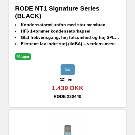
RODE NT1 Signature Series
(BLACK)
Kondensatormikrofon med stor membran
HF6 1-tommer kondensatorkapsel
Glat frekvensgang, høj følsomhed og høj SPL-håndtering
Ekstremt lav indre støj (4dBA) – verdens mest støjsvage studiekondensatormikrofon
Holdbar finish - ekstrem ridsefasthed
Stødbeslag i studiekvalitet, popfilter og premium XLR-kabel medfølger
På lager
Designet og fremstillet i RØDEs præcisionsproduktionsfaciliteter i Sydney, Australien
Se
1.439 DKK
RØDE
230440