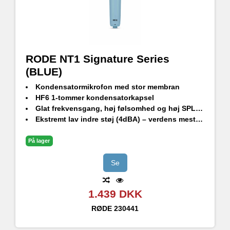
RODE NT1 Signature Series
(BLUE)
Kondensatormikrofon med stor membran
HF6 1-tommer kondensatorkapsel
Glat frekvensgang, høj følsomhed og høj SPL-håndtering
Ekstremt lav indre støj (4dBA) – verdens mest støjsvage studiekondensatormikrofon
Holdbar finish - ekstrem ridsefasthed
Stødbeslag i studiekvalitet, popfilter og premium XLR-kabel medfølger
På lager
Designet og fremstillet i RØDEs præcisionsproduktionsfaciliteter i Sydney, Australien
Se
1.439 DKK
RØDE
230441