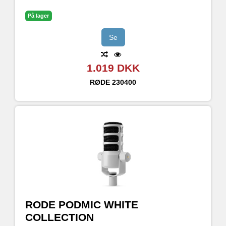
3,5 mm hovedtelefonudgang med nul latency
Aftageligt magnetisk bordstativ
På lager
* Link:
https://rode.com/en/software/rodeconnect
Se
1.019 DKK
RØDE
230400
RODE PODMIC WHITE
COLLECTION