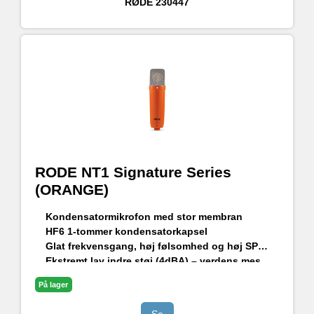
RØDE
230447
RODE NT1 Signature Series
(ORANGE)
Kondensatormikrofon med stor membran
HF6 1-tommer kondensatorkapsel
Glat frekvensgang, høj følsomhed og høj SPL-håndtering
Ekstremt lav indre støj (4dBA) – verdens mest støjsvage studiekondensatormikrofon
Holdbar finish - ekstrem ridsefasthed
På lager
Stødbeslag i studiekvalitet, popfilter og premium XLR-kabel medfølger
Designet og fremstillet i RØDEs præcisionsproduktionsfaciliteter i Sydney, Australien