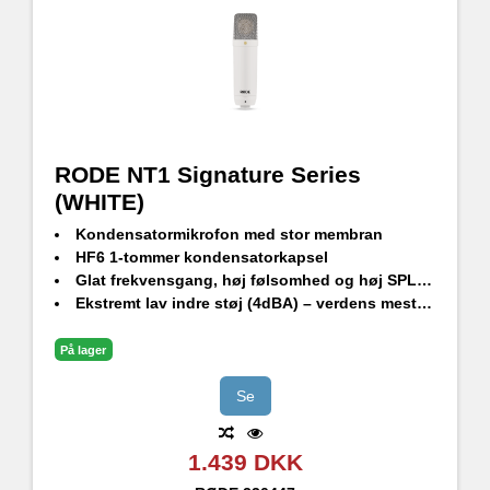
RODE NT1 Signature Series
(WHITE)
Kondensatormikrofon med stor membran
HF6 1-tommer kondensatorkapsel
Glat frekvensgang, høj følsomhed og høj SPL-håndtering
Ekstremt lav indre støj (4dBA) – verdens mest støjsvage studiekondensatormikrofon
Holdbar finish - ekstrem ridsefasthed
Stødbeslag i studiekvalitet, popfilter og premium XLR-kabel medfølger
På lager
Designet og fremstillet i RØDEs præcisionsproduktionsfaciliteter i Sydney, Australien
Se
1.439 DKK