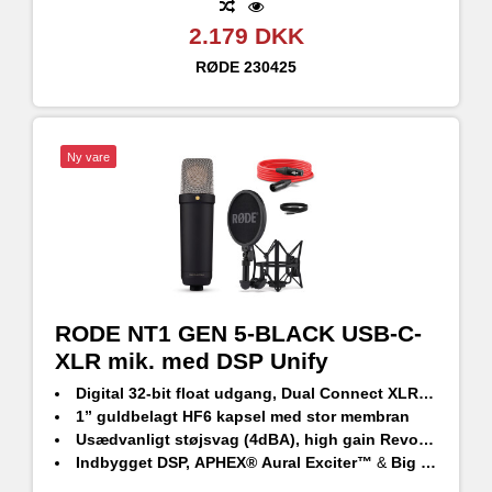
2.179 DKK
RØDE
230425
Ny vare
RODE NT1 GEN 5-BLACK USB-C-
XLR mik. med DSP Unify
Digital
32-bit float
udgang,
Dual Connect XLR og USB tilslutning
1” guldbelagt HF6 kapsel med stor membran
Usædvanligt støjsvag (
4dBA
), high gain
Revolution Preamp™
Indbygget DSP,
APHEX®
Aural Exciter™
&
Big Bottom™