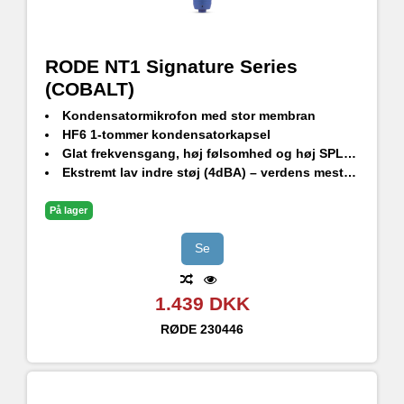
RODE NT1 Signature Series
(COBALT)
Kondensatormikrofon med stor membran
HF6 1-tommer kondensatorkapsel
Glat frekvensgang, høj følsomhed og høj SPL-håndtering
Ekstremt lav indre støj (4dBA) – verdens mest støjsvage studiekondensatormikrofon
Holdbar finish - ekstrem ridsefasthed
Stødbeslag i studiekvalitet, popfilter og premium XLR-kabel medfølger
På lager
Designet og fremstillet i RØDEs præcisionsproduktionsfaciliteter i Sydney, Australien
Se
1.439 DKK
RØDE
230446