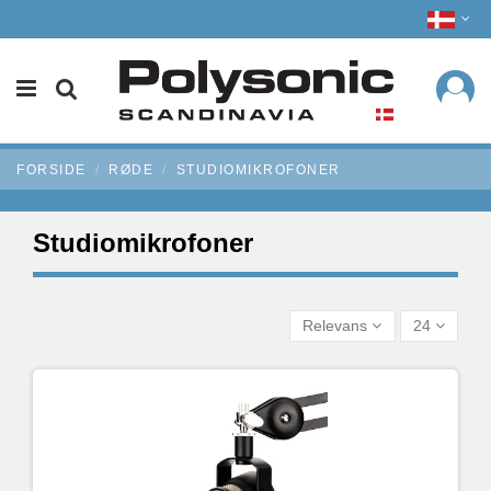
FORSIDE
RØDE
STUDIOMIKROFONER
Studiomikrofoner
Relevans
24