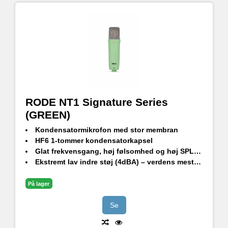
RODE NT1 Signature Series
(GREEN)
Kondensatormikrofon med stor membran
HF6 1-tommer kondensatorkapsel
Glat frekvensgang, høj følsomhed og høj SPL-håndtering
Ekstremt lav indre støj (4dBA) – verdens mest støjsvage studiekondensatormikrofon
Holdbar finish - ekstrem ridsefasthed
Stødbeslag i studiekvalitet, popfilter og premium XLR-kabel medfølger
På lager
Designet og fremstillet i RØDEs præcisionsproduktionsfaciliteter i Sydney, Australien
Se