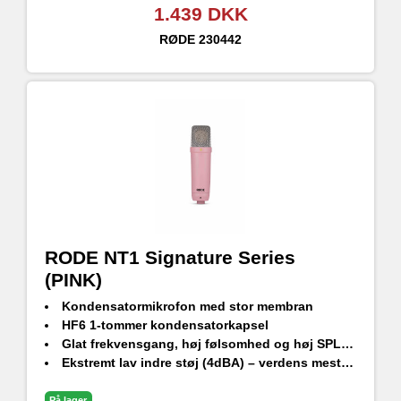
1.439 DKK
RØDE
230442
RODE NT1 Signature Series
(PINK)
Kondensatormikrofon med stor membran
HF6 1-tommer kondensatorkapsel
Glat frekvensgang, høj følsomhed og høj SPL-håndtering
Ekstremt lav indre støj (4dBA) – verdens mest støjsvage studiekondensatormikrofon
Holdbar finish - ekstrem ridsefasthed
Stødbeslag i studiekvalitet, popfilter og premium XLR-kabel medfølger
På lager