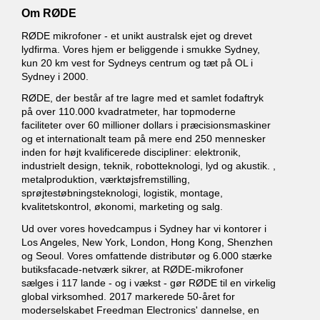
Om RØDE
RØDE mikrofoner - et unikt australsk ejet og drevet
lydfirma. Vores hjem er beliggende i smukke Sydney,
kun 20 km vest for Sydneys centrum og tæt på OL i
Sydney i 2000.
RØDE, der består af tre lagre med et samlet fodaftryk
på over 110.000 kvadratmeter, har topmoderne
faciliteter over 60 millioner dollars i præcisionsmaskiner
og et internationalt team på mere end 250 mennesker
inden for højt kvalificerede discipliner: elektronik,
industrielt design, teknik, robotteknologi, lyd og akustik. ,
metalproduktion, værktøjsfremstilling,
sprøjtestøbningsteknologi, logistik, montage,
kvalitetskontrol, økonomi, marketing og salg.
Ud over vores hovedcampus i Sydney har vi kontorer i
Los Angeles, New York, London, Hong Kong, Shenzhen
og Seoul. Vores omfattende distributør og 6.000 stærke
butiksfacade-netværk sikrer, at RØDE-mikrofoner
sælges i 117 lande - og i vækst - gør RØDE til en virkelig
global virksomhed. 2017 markerede 50-året for
moderselskabet Freedman Electronics' dannelse, en