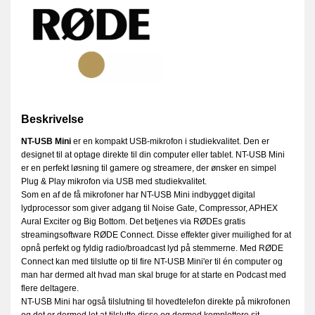
Beskrivelse
NT-USB Mini
er en kompakt USB-mikrofon i studiekvalitet. Den er
designet til at optage direkte til din computer eller tablet. NT-USB Mini
er en perfekt løsning til gamere og streamere, der ønsker en simpel
Plug & Play mikrofon via USB med studiekvalitet.
Som en af ​​de få mikrofoner har NT-USB Mini indbygget digital
lydprocessor som giver adgang til Noise Gate, Compressor, APHEX
Aural Exciter og Big Bottom. Det betjenes via RØDEs gratis
streamingsoftware RØDE Connect. Disse effekter giver muilighed for at
opnå perfekt og fyldig radio/broadcast lyd på stemmerne. Med RØDE
Connect kan med tilslutte op til fire NT-USB Mini'er til én computer og
man har dermed alt hvad man skal bruge for at starte en Podcast med
flere deltagere.
NT-USB Mini har også tilslutning til hovedtelefon direkte på mikrofonen
og det er dermed let at tilslutte disse og dermed komplettere sit