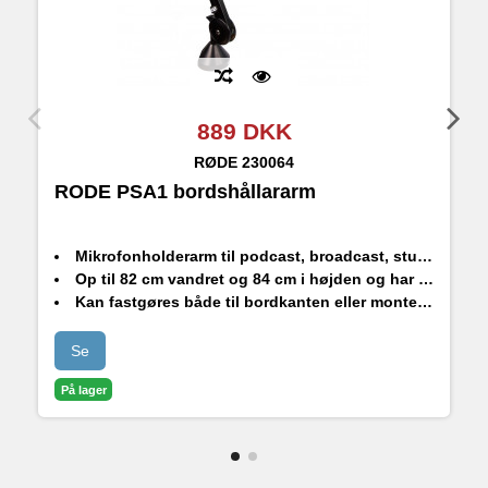
889 DKK
RØDE
230064
RODE PSA1 bordshållararm
R
Mikrofonholderarm til podcast, broadcast, studie og gaming
Op til 82 cm vandret og 84 cm i højden og har fuld 360° rotation
Kan fastgøres både til bordkanten eller monteres permanent
Se
På lager