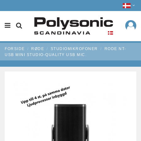
FORSIDE
RØDE
STUDIOMIKROFONER
RODE NT-
USB MINI STUDIO-QUALITY USB MIC.