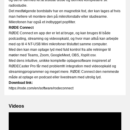
radiostudie.
Det medfølgende bordstativ har en magnetisk fod, der kan tages af hvis
man hellere vil montere den på mikrofonstativ eller studiearme.
Mikrofonen har også et indbygget popfilter.
RØDE Connect
RØDE Connect en app der er let at bruge, og kan bruges til både
podcasting, streaming og videoopkald, og hvor man altså kan arbejde
med op til 4 NT-USB Mini mikrofoner tilsluttet samme computer.
Med den kan man optage lyd med fuld kontrol fra alle retninger til
møder med Teams, Zoom, GoogleMeet, OBS, Xsplit osv.
Med dens intuitive, unikke komplette optagesoftware inspireret af
RØDECaster Pro får med problemfri integration med videoopkald og
streamingprogrammer og meget mere. RØDE Connect den nemmeste
måde at optage en podcast eller livestream med utrolig lyd.
Download link:
https://rode.com/en/software/rodeconnect
Videos