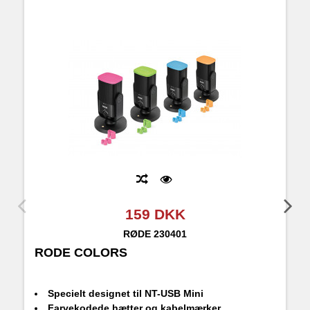
159 DKK
RØDE
230401
RODE COLORS
R
Specielt designet til NT-USB Mini
Farvekodede hætter og kabelmærker