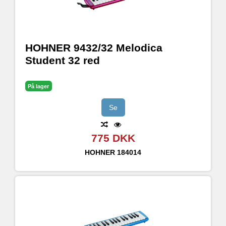
HOHNER 9432/32 Melodica
Student 32 red
På lager
Se
775 DKK
HOHNER
184014