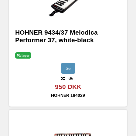
HOHNER 9434/37 Melodica
Performer 37, white-black
På lager
Se
950 DKK
HOHNER
184029