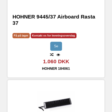
HOHNER 9445/37 Airboard Rasta
37
Få på lager
Kontakt os for leveringsoverslag
Se
1.060 DKK
HOHNER
184061