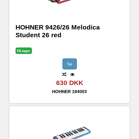
HOHNER 9426/26 Melodica
Student 26 red
På lager
Se
630 DKK
HOHNER
184003