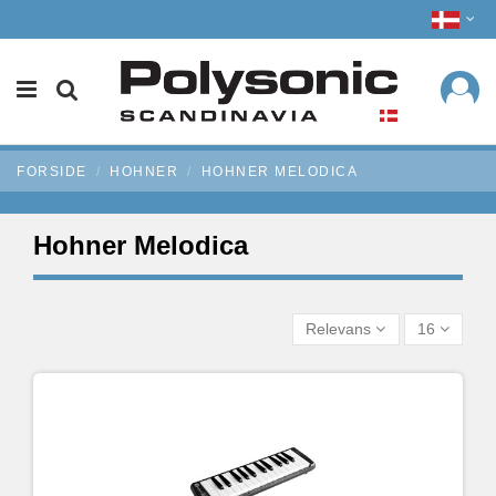
FORSIDE
HOHNER
HOHNER MELODICA
Hohner Melodica
Relevans
16