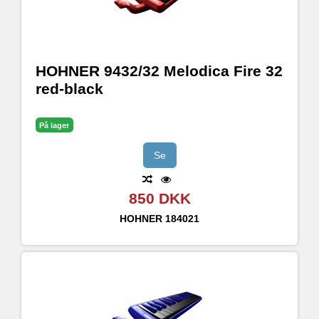
HOHNER 9432/32 Melodica Fire 32
red-black
På lager
Se
850 DKK
HOHNER
184021