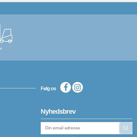
r
Følg os
Nyhedsbrev