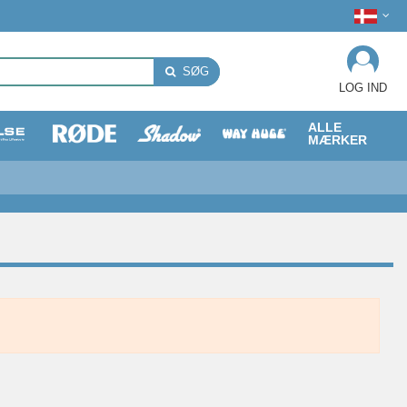
SØG
LOG IND
ALLE
MÆRKER