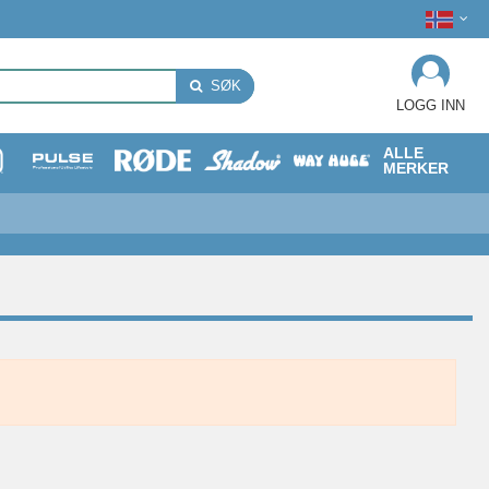
SØK
LOGG INN
ALLE
MERKER