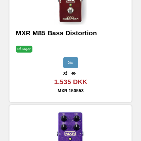
MXR M85 Bass Distortion
På lager
Se
1.535 DKK
MXR
150553