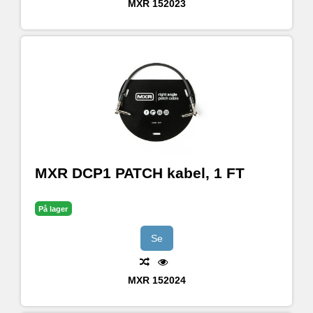
MXR
152023
MXR DCP1 PATCH kabel, 1 FT
På lager
Se
MXR
152024