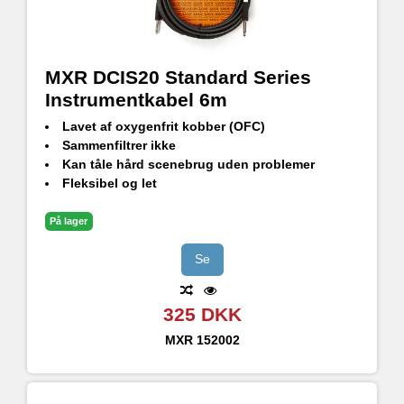
MXR DCIS20 Standard Series
Instrumentkabel 6m
Lavet af oxygenfrit kobber (OFC)
Sammenfiltrer ikke
Kan tåle hård scenebrug uden problemer
Fleksibel og let
Ren lyd uden uønsket støjinterferens
På lager
Se
325 DKK
MXR
152002