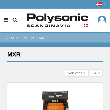
FORSIDE
WEB2
MXR
MXR
Relevans
24