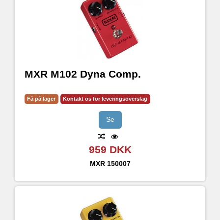
MXR M102 Dyna Comp.
Få på lager
Kontakt os for leveringsoverslag
Se
959 DKK
MXR
150007