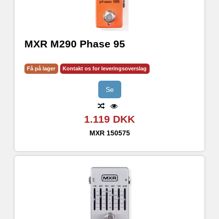
MXR M290 Phase 95
Få på lager
Kontakt os for leveringsoverslag
Se
1.119 DKK
MXR
150575