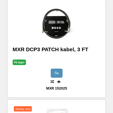
MXR DCP3 PATCH kabel, 3 FT
På lager
Se
MXR
152025
Weekly deal