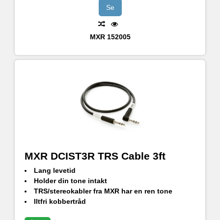
Se
MXR
152005
MXR DCIST3R TRS Cable 3ft
Lang levetid
Holder din tone intakt
TRS/stereokabler fra MXR har en ren tone
Iltfri kobbertråd
Spiralskjold med 95% dækning