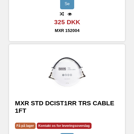
Se
325 DKK
MXR
152004
MXR STD DCIST1RR TRS CABLE
1FT
Få på lager
Kontakt os for leveringsoverslag