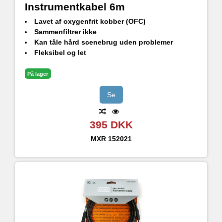
Instrumentkabel 6m
Lavet af oxygenfrit kobber (OFC)
Sammenfiltrer ikke
Kan tåle hård scenebrug uden problemer
Fleksibel og let
Ren lyd uden uønsket støjinterferens
På lager
Se
395 DKK
MXR
152021