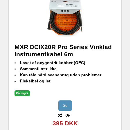
MXR DCIX20R Pro Series Vinklad
Instrumentkabel 6m
Lavet af oxygenfrit kobber (OFC)
Sammenfiltrer ikke
Kan tåle hård scenebrug uden problemer
Fleksibel og let
Ren lyd uden uønsket støjinterferens
På lager
Se
395 DKK