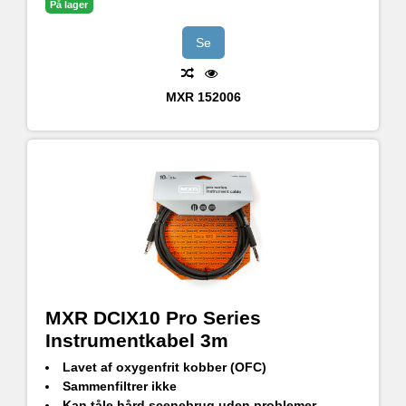
På lager
Se
MXR
152006
MXR DCIX10 Pro Series
Instrumentkabel 3m
Lavet af oxygenfrit kobber (OFC)
Sammenfiltrer ikke
Kan tåle hård scenebrug uden problemer