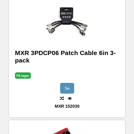
MXR 3PDCP06 Patch Cable 6in 3-
pack
På lager
Se
MXR
152030