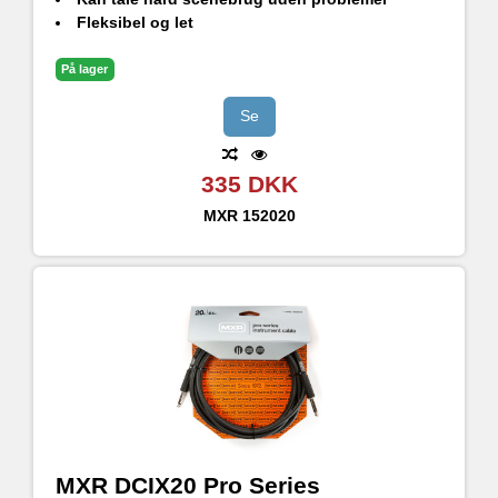
Fleksibel og let
Ren lyd uden uønsket støjinterferens
På lager
Se
335 DKK
MXR
152020
MXR DCIX20 Pro Series