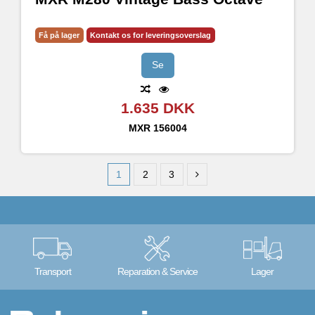
Få på lager
Kontakt os for leveringsoverslag
Se
1.635 DKK
MXR
156004
1
2
3
Transport
Reparation & Service
Lager