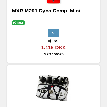
MXR M291 Dyna Comp. Mini
På lager
Se
1.115 DKK
MXR
150578