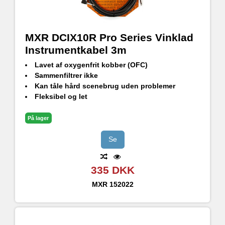
MXR DCIX10R Pro Series Vinklad
Instrumentkabel 3m
Lavet af oxygenfrit kobber (OFC)
Sammenfiltrer ikke
Kan tåle hård scenebrug uden problemer
Fleksibel og let
Ren lyd uden uønsket støjinterferens
På lager
Se
335 DKK
MXR
152022