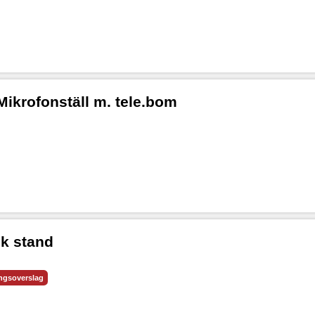
ikrofonställ m. tele.bom
k stand
ingsoverslag