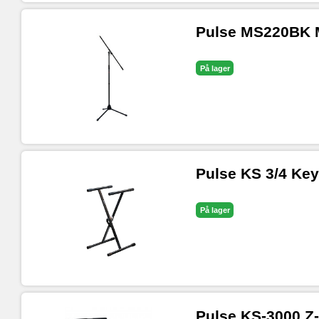
Pulse MS220BK M
På lager
Pulse KS 3/4 Ke
På lager
Pulse KS-3000 Z-