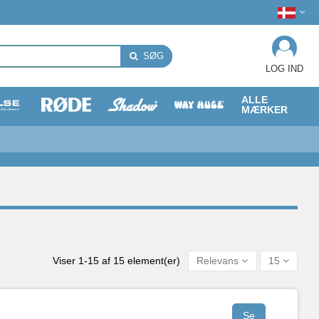
SØG
LOG IND
ALLE
MÆRKER
Viser 1-15 af 15 element(er)
Relevans
15
Se