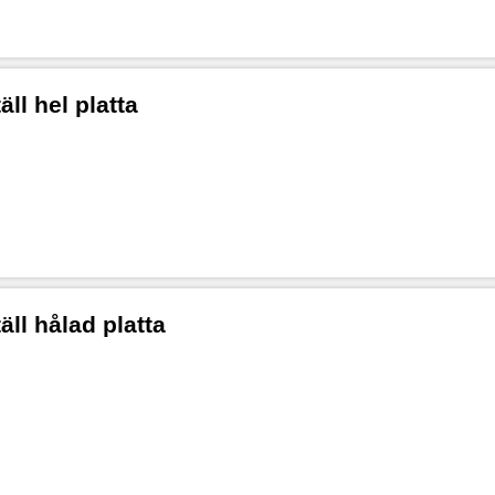
ll hel platta
ll hålad platta