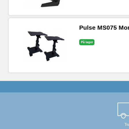
Pulse MS075 Mon
På lager
Tr