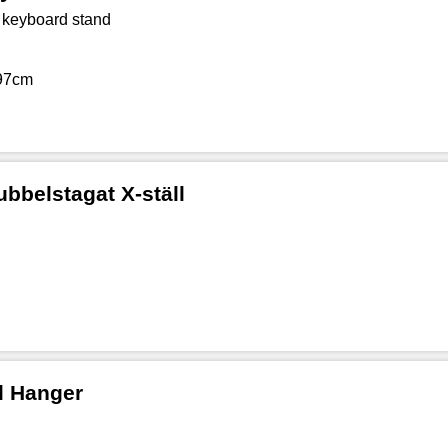
e keyboard stand
 97cm
bbelstagat X-ställ
l Hanger