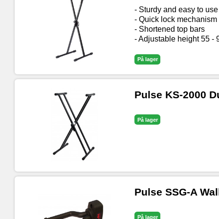
- Sturdy and easy to us
- Quick lock mechanism
- Shortened top bars
- Adjustable height 55 -
På lager
Pulse KS-2000 Du
På lager
Pulse SSG-A Wal
På lager