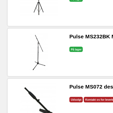
Pulse MS232BK M
På lager
Pulse MS072 des
Udsolgt
Kontakt os for lever