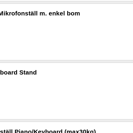
ikrofonställ m. enkel bom
yboard Stand
ställ Piano/Keyboard (max30kg)