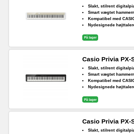
Slakt, stilrent digital
Smart vægtet hammerme
Kompatibel med CASI
Nydesignede højttalere
Bluetooth audio og MI
18 indbyggede lyde
På lager
Casio Privia PX
Slakt, stilrent digital
Smart vægtet hammerme
Kompatibel med CASI
Nydesignede højttalere
Bluetooth audio og MI
18 indbyggede lyde
På lager
Casio Privia PX
Slakt, stilrent digital