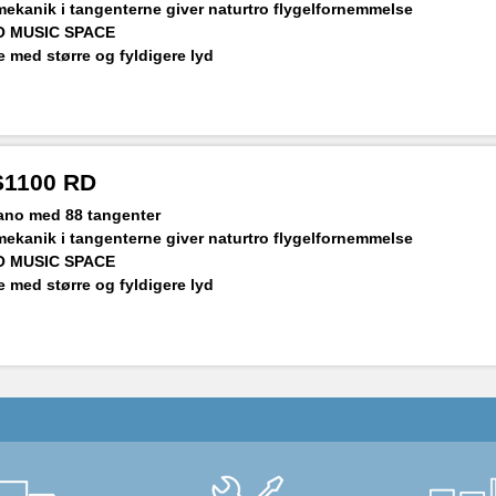
kanik i tangenterne giver naturtro flygelfornemmelse
O MUSIC SPACE
 med større og fyldigere lyd
DI. WU-BT10 Bluetooth-dongle med i prisen
-S1100 RD
piano med 88 tangenter
kanik i tangenterne giver naturtro flygelfornemmelse
O MUSIC SPACE
 med større og fyldigere lyd
DI. WU-BT10 Bluetooth-dongle med i prisen