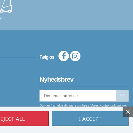
r
Følg os
Nyhedsbrev
Du kan framelde dig når som helst. Vores kontaktoplysninger
til framelding er anført i handelsbetingelserne.
Jeg er indforstået med, at mine personlige
EJECT ALL
I ACCEPT
oplysninger opbevares.