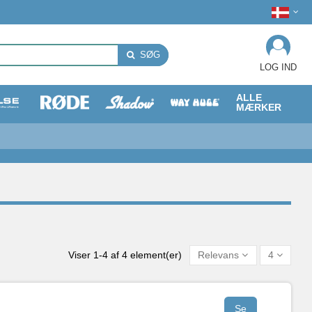
SØG
LOG IND
ALLE
MÆRKER
Viser 1-4 af 4 element(er)
Relevans
4
Se