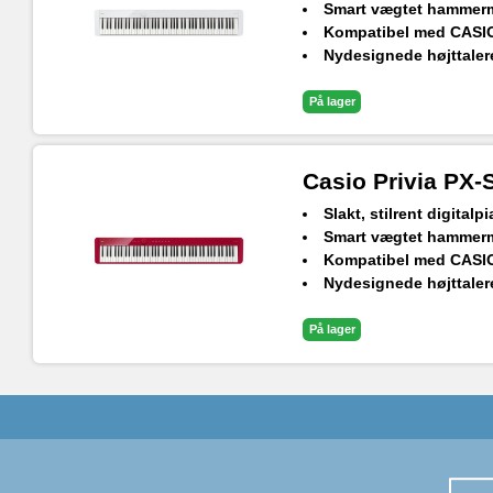
Smart vægtet hammerme
Kompatibel med CASI
Nydesignede højttalere
Bluetooth audio og MI
18 indbyggede lyde
På lager
Casio Privia PX
Slakt, stilrent digital
Smart vægtet hammerme
Kompatibel med CASI
Nydesignede højttalere
Bluetooth audio og MI
18 indbyggede lyde
På lager