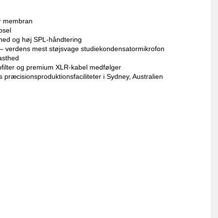
or membran
psel
mhed og høj SPL-håndtering
) – verdens mest støjsvage studiekondensatormikrofon
fasthed
opfilter og premium XLR-kabel medfølger
 præcisionsproduktionsfaciliteter i Sydney, Australien