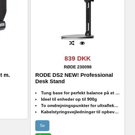
839 DKK
RØDE
230098
t m.
RODE DS2 NEW! Professional
Desk Stand
Tung base for perfekt balance på et skrivebord eller anden flad overflade
Ideel til enheder op til 900g
To omdrejningspunkter for ultrafleksibel positionering
Kabelstyringsvejledninger til opbevaring
Inkluderet 3/8" til 1/4" adapter til montering af en række forskellige skruegevindstørrelser
Designet og fremstillet i RØDEs præcisionsproduktionsfaciliteter i Sydney, Australien
Se