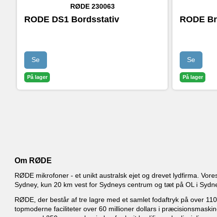
RØDE
230063
RODE DS1 Bordsstativ
RODE Br
Se
Se
På lager
På lager
Om RØDE
RØDE mikrofoner - et unikt australsk ejet og drevet lydfirma. Vor
Sydney, kun 20 km vest for Sydneys centrum og tæt på OL i Sydne
RØDE, der består af tre lagre med et samlet fodaftryk på over 11
topmoderne faciliteter over 60 millioner dollars i præcisionsmaskin