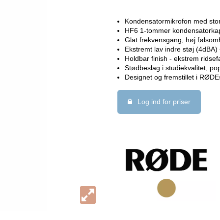
Kondensatormikrofon med st
HF6 1-tommer kondensatorka
Glat frekvensgang, høj følso
Ekstremt lav indre støj (4dBA
Holdbar finish - ekstrem ridse
Stødbeslag i studiekvalitet, p
Designet og fremstillet i RØDEs
Log ind for priser