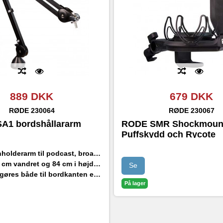
889 DKK
679 DKK
RØDE
230064
RØDE
230067
A1 bordshållararm
RODE SMR Shockmoun
Puffskydd och Rycote
rarm til podcast, broadcast, studie og gaming
ndret og 84 cm i højden og har fuld 360° rotation
Se
 både til bordkanten eller monteres permanent
På lager