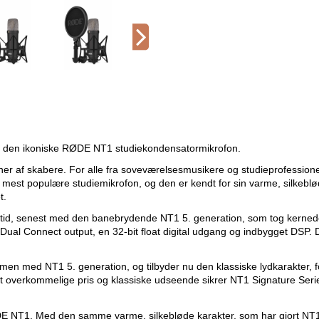
f den ikoniske RØDE NT1 studiekondensatormikrofon.
er af skabere. For alle fra soveværelsesmusikere og studieprofessione
s mest populære studiemikrofon, og den er kendt for sin varme, silkeblød
t.
evetid, senest med den banebrydende NT1 5. generation, som tog kerne
ual Connect output, en 32-bit float digital udgang og indbygget DSP. De
men med NT1 5. generation, og tilbyder nu den klassiske lydkarakter, f
igt overkommelige pris og klassiske udseende sikrer NT1 Signature Ser
 NT1. Med den samme varme, silkebløde karakter, som har gjort NT1 til