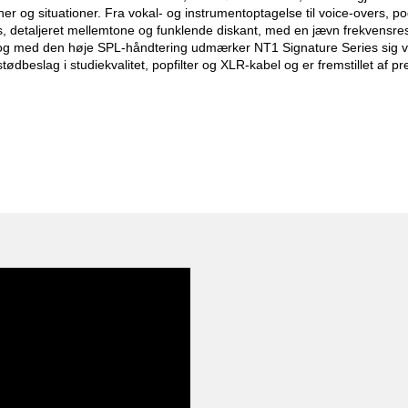
tioner og situationer. Fra vokal- og instrumentoptagelse til voice-overs
, detaljeret mellemtone og funklende diskant, med en jævn frekvens
, og med den høje SPL-håndtering udmærker NT1 Signature Series sig ved
tødbeslag i studiekvalitet, popfilter og XLR-kabel og er fremstillet af