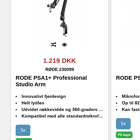
1.219 DKK
RØDE
230099
RODE PSA1+ Professional
RODE PS
Studio Arm
Innovativt fjerdesign
Mikrofonholde
Helt lydløs
Op til 82 cm va
Udvidet rækkevidde og 360-graders rotation
Kan fastgøres
Kompatibel med alle standardmikrofoner og shockmounts
Integreret kabelhåndteringsssystem
Se
Se
På lager