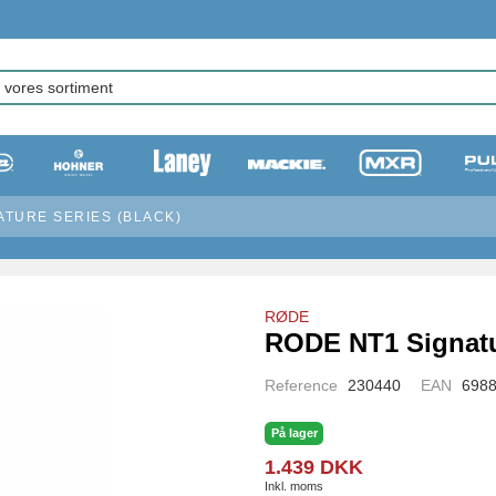
ATURE SERIES (BLACK)
RØDE
RODE NT1 Signatu
Reference
230440
EAN
698
På lager
1.439 DKK
Inkl. moms