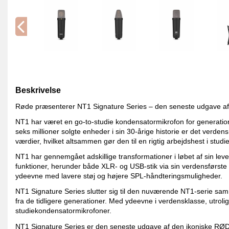
Beskrivelse
Røde præsenterer NT1 Signature Series – den seneste udgave a
NT1 har været en go-to-studie kondensatormikrofon for generation
seks millioner solgte enheder i sin 30-årige historie er det verden
værdier, hvilket altsammen gør den til en rigtig arbejdshest i studie
NT1 har gennemgået adskillige transformationer i løbet af sin l
funktioner, herunder både XLR- og USB-stik via sin verdensførste D
ydeevne med lavere støj og højere SPL-håndteringsmuligheder.
NT1 Signature Series slutter sig til den nuværende NT1-serie sam
fra de tidligere generationer. Med ydeevne i verdensklasse, utrol
studiekondensatormikrofoner.
NT1 Signature Series er den seneste udgave af den ikoniske RØDE