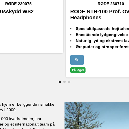
RØDE
230075
RØDE
230710
usskydd WS2
RODE NTH-100 Prof. Ov
Headphones
Specialtilpassede højttalermembraner med fremragende 
Enestående lydgengivelse 
Naturlig lyd og ekstremt lav f
Ørepuder og stropper foret med Alcantara® for m
Uovertruffen holdbarhed
Se
På lager
es hjem er beliggende i smukke
y i 2000.
0.000 kvadratmeter, har
er og et internationalt team på