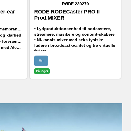
RØDE
230270
er-ear
RODE RODECaster PRO II
Prod.MIXER
p
• Lydproduktionsenhed til podcastere,
frekvensgengivelse
streamere, musikere og content-skabere
og klarhed
• Ni-kanals mixer med seks fysiske
orvrængning
fadere i broadcastkvalitet og tre virtuelle
aksimal komfort
fadere
• APHEX®-lydprocessor og andre
Se
kraftfulde indbyggede effekter
• Avanceret Bluetooth-forbindelse til
På lager
telefonopkald med god lydkvalitet
• Fuldt programmerbare SMART Pads til
at styre lyde og effekter