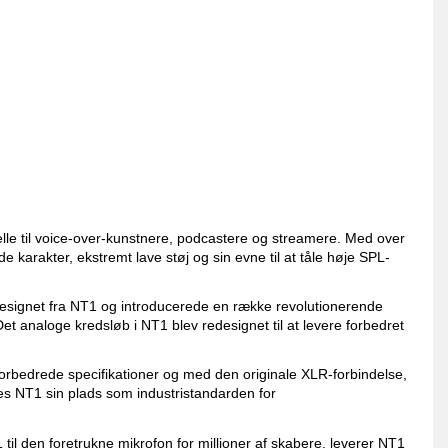
lle til voice-over-kunstnere, podcastere og streamere. Med over
e karakter, ekstremt lave støj og sin evne til at tåle høje SPL-
designet fra NT1 og introducerede en række revolutionerende
t analoge kredsløb i NT1 blev redesignet til at levere forbedret
orbedrede specifikationer og med den originale XLR-forbindelse,
ies NT1 sin plads som industristandarden for
 den foretrukne mikrofon for millioner af skabere, leverer NT1