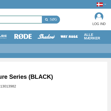
SØG
LOG IND
ALLE
MÆRKER
re Series (BLACK)
813013982