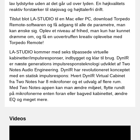
lav lydstyrke uden at det går ud over lyden. En højkvalitets
reaktiv forstærker til støjsvag og højttalerfri drift.
Tilslut blot LA-STUDIO til en Mac eller PC, download Torpedo
Remote-softwaren og få adgang til alle de parametre, man
kan ønske sig. Oplev et niveau af frihed, man kun har kunnet
drømme om, og få en uovertruffen kreativ oplevelse med
Torpedo Remote!
LA-STUDIO kommer med seks tilpassede virtuelle
kabinetter/impulsresponser, indbygget og klar til brug. DynIR
er næste generations impulsresponsteknologi udviklet af Two
Notes Audio Engineering. DynIR har revolutioneret konceptet
med en statisk impulsrespons: Hvert DynIR Virtual Cabinet
fra Two Notes har 8 mikrofoner og et udvalg af flere rum.
Med Two Notes-appen kan man ændre miljøet, flytte rundt
på mikrofonerne enten foran eller bagved kabinettet, ændre
EQ og meget mere.
Videos