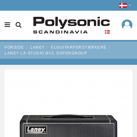
FORSIDE
LANEY
ELGUITARFORSTÆRKERE
LANEY LA-STUDIO BCC SUPERGROUP