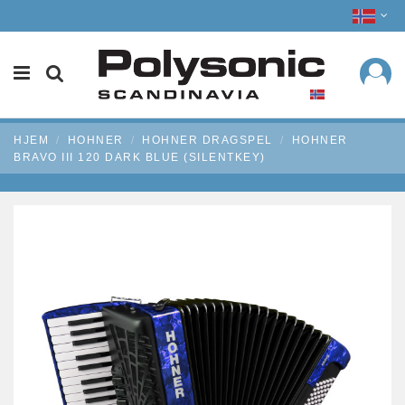
HJEM
HOHNER
HOHNER DRAGSPEL
HOHNER
BRAVO III 120 DARK BLUE (SILENTKEY)