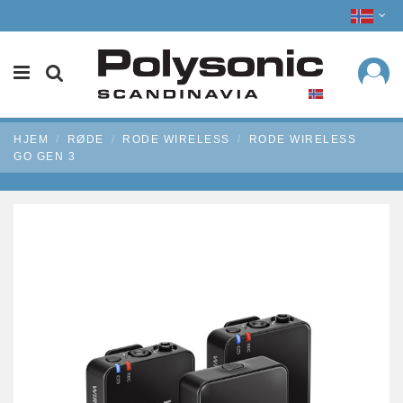
HJEM
RØDE
RODE WIRELESS
RODE WIRELESS
GO GEN 3