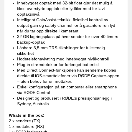
Innebygget opptak med 32-bit float gjør det mulig å
fikse overstyrte opptak eller lydfiler med for lavt
opptaksnivå
Intelligent GainAssist-teknikk, fleksibel kontroll av
output gain og safety channel for å garantere ren lyd
når du tar opp direkte i kameraet
32 GB lagringsplass på hver sender for over 40 timers
backup-opptak
Låsbare 3,5 mm TRS-tilkoblinger for fullstendig
sikkerhet
Hodetelefonavlytting med innebygget nivåkontroll
Plug-in strømdetektor for forlenget batteritid
Med Direct Connect-funksjonen kan senderne kobles
direkte til iOS-smarttelefoner via RØDE Capture-appen
– uten behov for en mottaker.
Enkel konfigurasjon på en computer eller smartphone
via RØDE Central
Designet og produsert i RØDE:s presisjonsanlegg i
Sydney, Australia
Whats in the box:
2 x sendere (TX)
1 x mottakere (RX)
1 x SC33 ladingshub