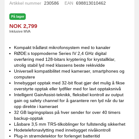
Artikkel nummer
230586
EAN
698813010462
På lager
NOK 2,799
Inklusive MVA
Kompakt trådløst mikrofonsystem med to kanaler
RØDE:s toppmoderne Series IV 2,4 GHz digital
overføring med 128-bitars kryptering for krystallklar,
utrolig stabil lyd med klassens beste rekkvidde
Universell kompatibilitet med kameraer, smartphones og
computere
Innebygget opptak med 32-bit float gjør det mulig å fikse
overstyrte opptak eller lydfiler med for lavt opptaksnivå
Intelligent GainAssist-teknikk, fleksibel kontroll av output
gain og safety channel for å garantere ren lyd når du tar
opp direkte i kameraet
32 GB lagringsplass på hver sender for over 40 timers
backup-opptak
Låsbare 3,5 mm TRS-tilkoblinger for fullstendig sikkerhet
Hodetelefonavlytting med innebygget nivåkontroll
Plug-in strømdetektor for forlenget batteritid