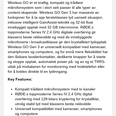
Wireless GO er et kraftig, kompakt og trådløst
mikrofonsystem som i stort sett passer til alle typer av
content-skapende. Wireless GO Gen 3 har massevis av
funksjoner for å ta opp førsteklasses lyd uansett situasjon,
inklusive intelligent GainAssist-teknikk og 32-bit float
innebygget opptak med 32 GB internminne. RØDE:s
toppmoderne Series IV 2,4 GHz digitale overføring gir
klassens beste rekkevidde og med de innebyggede
mikrofonene i broadcastklasse gir den krystallklart lydopptak.
Wireless GO Gen 3 er universellt kompatibel med kameraer,
smartphones og computere, og for ennå mere fleksibilitet har
den låsbare lavalierkontakter, dedikerte knapper for å starte
og stoppe opptak, automatisk power på- og av og et TRRS-
uttak på mottakeren for monitorering med hodetelefon eller
for å kobles direkte til en lydinngang.
Key Features:
Kompakt trådløst mikrofonsystem med to kanaler
RØDE:s toppmoderne Series IV 2,4 GHz digital
overføring med 128-bitars kryptering for krystallklar,
utrolig stabil lyd med klassens beste rekkvidde
Universell kompatibilitet med kameraer, smartphones
og computere