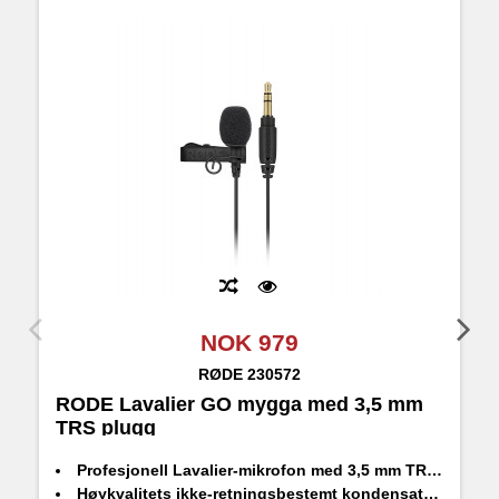
NOK 979
RØDE
230572
RODE Lavalier GO mygga med 3,5 mm
R
TRS plugg
Profesjonell Lavalier-mikrofon med 3,5 mm TRS-kontakt
Høykvalitets ikke-retningsbestemt kondensatormikrofonhode