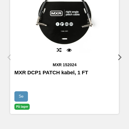
MXR
152024
MXR DCP1 PATCH kabel, 1 FT
M
Se
På lager