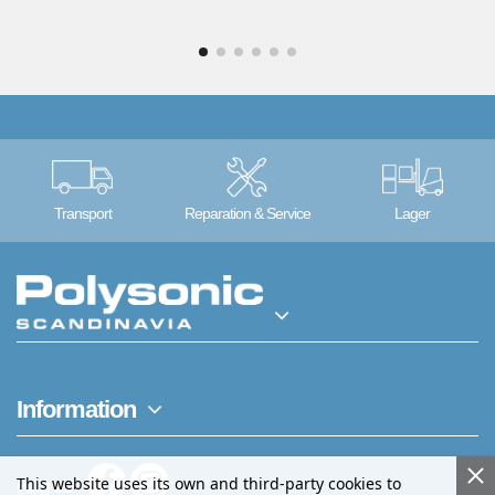
Transport
Reparation & Service
Lager
Information
This website uses its own and third-party cookies to
Følg os