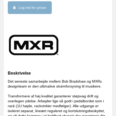
Log ind for priser
Beskrivelse
Det seneste samarbejde mellem Bob Bradshaw og MXRs
designteam er den ultimative strømforsyning til musikere.
Transformere af høj kvalitet garanterer støjsvag drift og
overlegen ydelse. Arbejder lige så godt i pedalbordet som i
rack (1U højde, rackvinkler medfølger). Alle udgange er
isoleret separat, lineært reguleret og kortslutningsbeskyttet,
og alt dette kommer i et holdbart chassis der garanterer dig