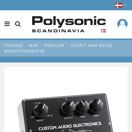
FORSIDE
MXR
PEDALER
UTGÅTT MXR MC402
BOOST/OVERDRIVE