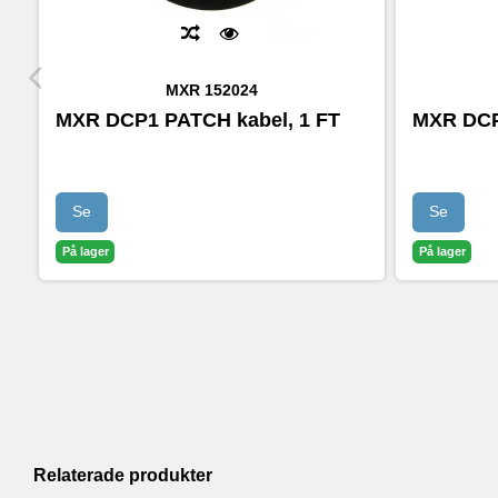
MXR
152024
MXR DCP1 PATCH kabel, 1 FT
MXR DCP
Se
Se
På lager
På lager
Relaterade produkter