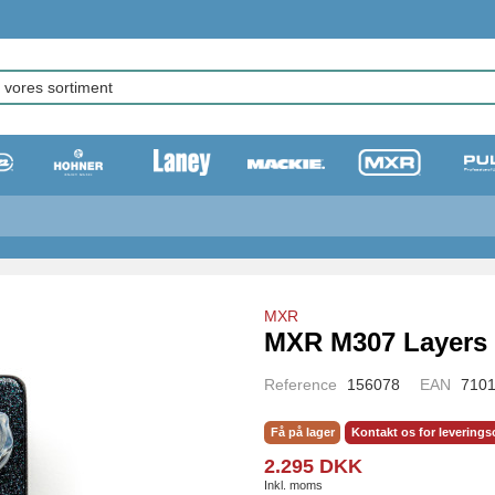
MXR
MXR M307 Layers
Reference
156078
EAN
710
Få på lager
Kontakt os for leverings
2.295 DKK
Inkl. moms