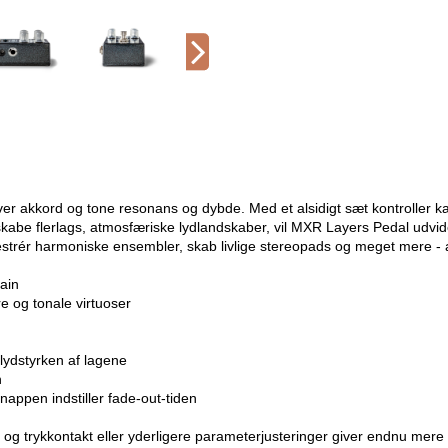
ver akkord og tone resonans og dybde. Med et alsidigt sæt kontroller 
skabe flerlags, atmosfæriske lydlandskaber, vil MXR Layers Pedal udvi
strér harmoniske ensembler, skab livlige stereopads og meget mere -
tain
re og tonale virtuoser
ydstyrken af ​​lagene
n
nappen indstiller fade-out-tiden
g trykkontakt eller yderligere parameterjusteringer giver endnu mere