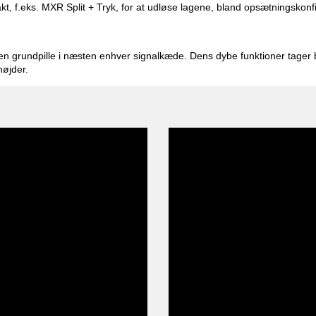
kt, f.eks. MXR Split + Tryk, for at udløse lagene, bland opsætningsko
en grundpille i næsten enhver signalkæde. Dens dybe funktioner tager 
højder.