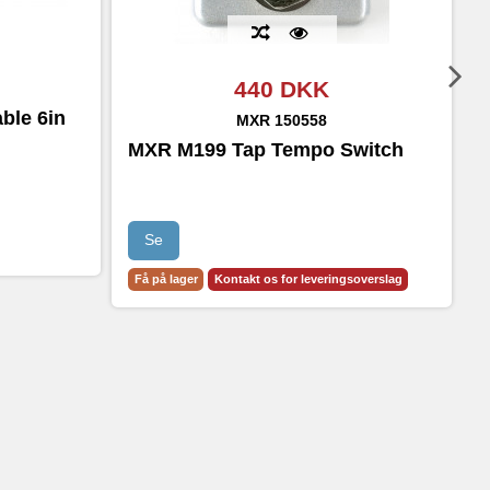
440 DKK
ble 6in
M
MXR
150558
1
MXR M199 Tap Tempo Switch
Se
Få på lager
Kontakt os for leveringsoverslag