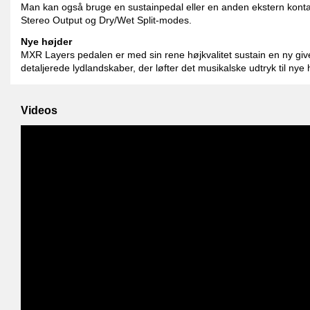
Man kan også bruge en sustainpedal eller en anden ekstern konta
Stereo Output og Dry/Wet Split-modes.
Nye højder
MXR Layers pedalen er med sin rene højkvalitet sustain en ny giv
detaljerede lydlandskaber, der løfter det musikalske udtryk til nye 
Videos