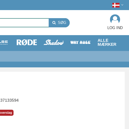
SØG
LOG IND
ALLE
MÆRKER
137133594
overslag