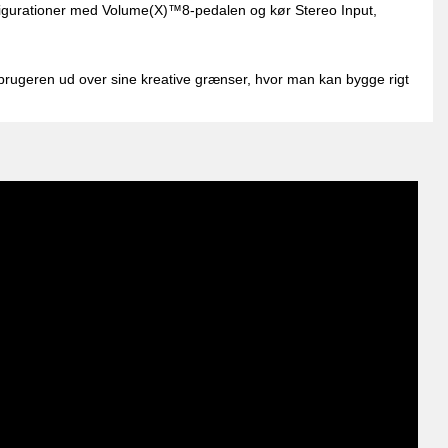
nfigurationer med Volume(X)™8-pedalen og kør Stereo Input,
brugeren ud over sine kreative grænser, hvor man kan bygge rigt