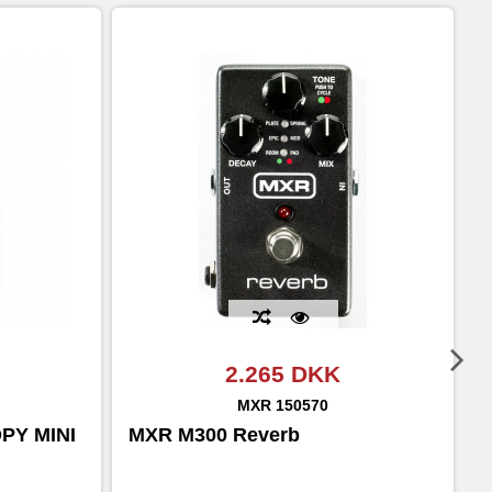
We
2.265 DKK
MXR
150570
PY MINI
MXR M300 Reverb
B
d