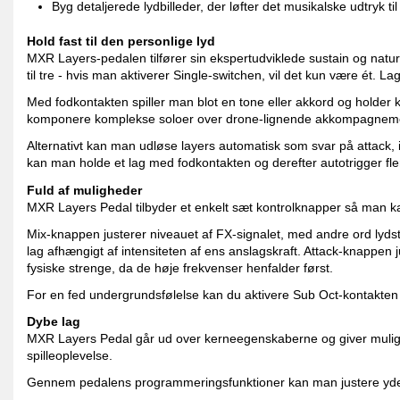
Byg detaljerede lydbilleder, der løfter det musikalske udtryk ti
Hold fast til den personlige lyd
MXR Layers-pedalen tilfører sin ekspertudviklede sustain og naturlig
til tre - hvis man aktiverer Single-switchen, vil det kun være ét
Med fodkontakten spiller man blot en tone eller akkord og holder ko
komponere komplekse soloer over drone-lignende akkompagnem
Alternativt kan man udløse layers automatisk som svar på attack, i h
kan man holde et lag med fodkontakten og derefter autotrigger fle
Fuld af muligheder
MXR Layers Pedal tilbyder et enkelt sæt kontrolknapper så man ka
Mix-knappen justerer niveauet af FX-signalet, med andre ord lydsty
lag afhængigt af intensiteten af ​​ens anslagskraft. Attack-knappen 
fysiske strenge, da de høje frekvenser henfalder først.
For en fed undergrundsfølelse kan du aktivere Sub Oct-kontakten fo
Dybe lag
MXR Layers Pedal går ud over kerneegenskaberne og giver mulighe
spilleoplevelse.
Gennem pedalens programmeringsfunktioner kan man justere yderli