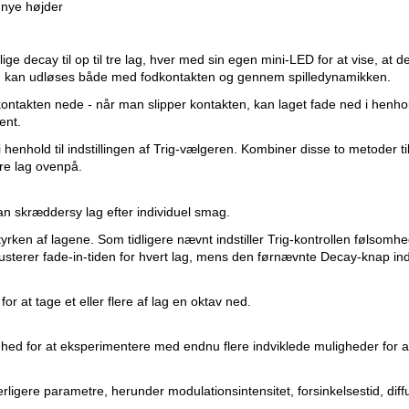
l nye højder
e decay til op til tre lag, hver med sin egen mini-LED for at vise, at den
. Lag kan udløses både med fodkontakten og gennem spilledynamikken.
ntakten nede - når man slipper kontakten, kan laget fade ned i henhold ti
ent.
enhold til indstillingen af ​​Trig-vælgeren. Kombiner disse to metoder ti
re lag ovenpå.
n skræddersy lag efter individuel smag.
rken af ​​lagene. Som tidligere nævnt indstiller Trig-kontrollen følsomh
justerer fade-in-tiden for hvert lag, mens den førnævnte Decay-knap indst
r at tage et eller flere af lag en oktav ned.
d for at eksperimentere med endnu flere indviklede muligheder for at 
gere parametre, herunder modulationsintensitet, forsinkelsestid, diff