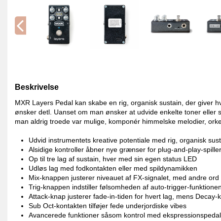
Beskrivelse
MXR Layers Pedal kan skabe en rig, organisk sustain, der giver h
ønsker detl. Uanset om man ønsker at udvide enkelte toner eller 
man aldrig troede var mulige, komponér himmelske melodier, orke
Udvid instrumentets kreative potentiale med rig, organisk sus
Alsidige kontroller åbner nye grænser for plug-and-play-spille
Op til tre lag af sustain, hver med sin egen status LED
Udløs lag med fodkontakten eller med spildynamikken
Mix-knappen justerer niveauet af FX-signalet, med andre ord l
Trig-knappen indstiller følsomheden af ​​auto-trigger-funktione
Attack-knap justerer fade-in-tiden for hvert lag, mens Decay-k
Sub Oct-kontakten tilføjer fede underjordiske vibes
Avancerede funktioner såsom kontrol med ekspressionspedal o