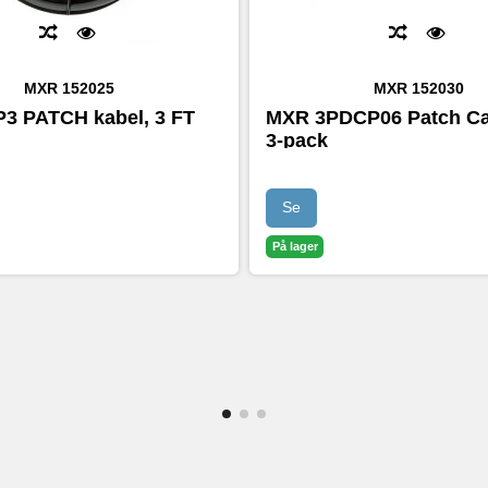
MXR
152025
MXR
152030
3 PATCH kabel, 3 FT
MXR 3PDCP06 Patch Ca
3-pack
Se
På lager