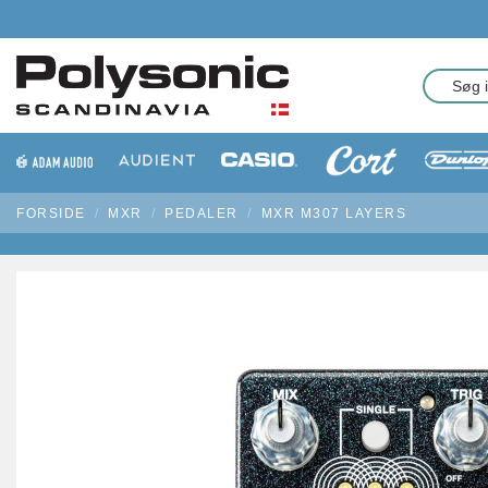
FORSIDE
MXR
PEDALER
MXR M307 LAYERS