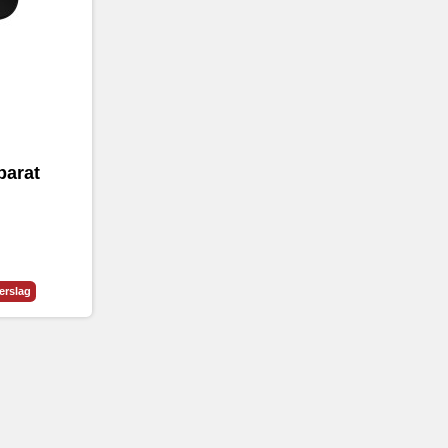
parat
erslag