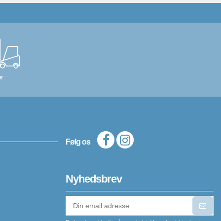
r
Følg os
Nyhedsbrev