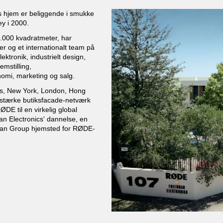
es hjem er beliggende i smukke
y i 2000.
0.000 kvadratmeter, har
er og et internationalt team på
ktronik, industrielt design,
emstilling,
onomi, marketing og salg.
es, New York, London, Hong
 stærke butiksfacade-netværk
DE til en virkelig global
n Electronics' dannelse, en
man Group hjemsted for RØDE-