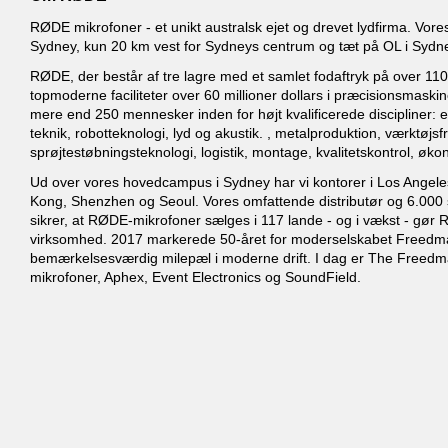
RØDE mikrofoner - et unikt australsk ejet og drevet lydfirma. Vor
Sydney, kun 20 km vest for Sydneys centrum og tæt på OL i Sydne
RØDE, der består af tre lagre med et samlet fodaftryk på over 11
topmoderne faciliteter over 60 millioner dollars i præcisionsmaskin
mere end 250 mennesker inden for højt kvalificerede discipliner: ele
teknik, robotteknologi, lyd og akustik. , metalproduktion, værktøjsfr
sprøjtestøbningsteknologi, logistik, montage, kvalitetskontrol, øk
Ud over vores hovedcampus i Sydney har vi kontorer i Los Angel
Kong, Shenzhen og Seoul. Vores omfattende distributør og 6.000
sikrer, at RØDE-mikrofoner sælges i 117 lande - og i vækst - gør RØ
virksomhed. 2017 markerede 50-året for moderselskabet Freedma
bemærkelsesværdig milepæl i moderne drift. I dag er The Freed
mikrofoner, Aphex, Event Electronics og SoundField.