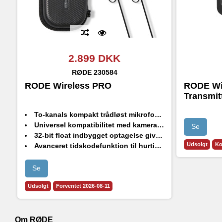
2.899 DKK
RØDE
230584
RODE Wireless PRO
RODE Wi
Transmit
To-kanals kompakt trådløst mikrofonsystem
Universel kompatibilitet med kameraer, smartphones og computere
Se
32-bit float indbygget optagelse giver mulighed for gendannelse af klippede eller stille lydfiler
Udsolgt
Ko
Avanceret tidskodefunktion til hurtig og nem lydsynkronisering i postproduktion
Intelligent GainAssist-teknologi, fleksibel udgangsforstærkningskontrol og sikkerhedskanal for at sikre uberørt lyd ved optagelse direkte til kamera
Med Direct Connect-funktionen kan sendere tilsluttes direkte til iOS-smartphones via RØDE Capture-appen – uden behov for en modtager.
Se
Udsolgt
Forventet 2026-08-11
Om RØDE