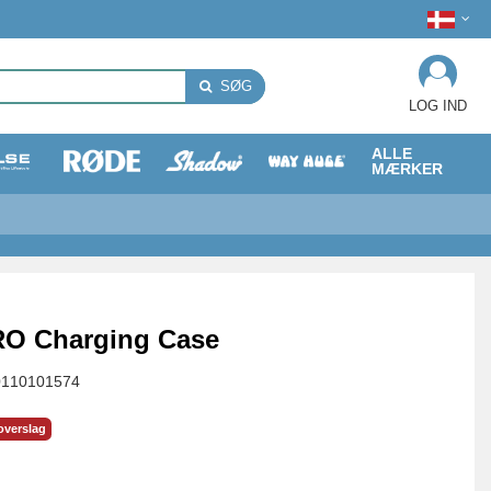
SØG
LOG IND
ALLE
MÆRKER
RO Charging Case
0110101574
overslag