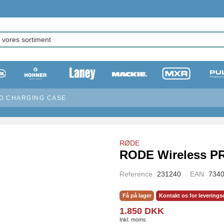
O CHARGING CASE
RØDE
RODE Wireless P
Reference
231240
EAN
734
Få på lager
Kontakt os for leverings
1.850 DKK
Inkl. moms