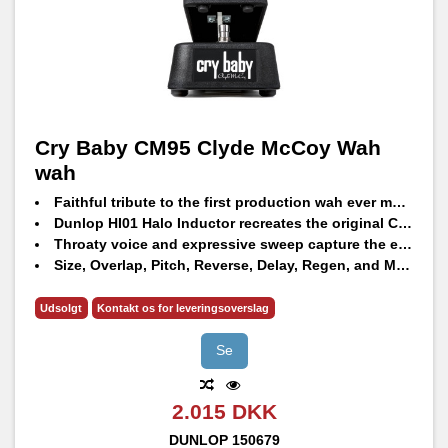
Cry Baby CM95 Clyde McCoy Wah
wah
Faithful tribute to the first production wah ever made
Dunlop HI01 Halo Inductor recreates the original Clyde McCoy's smooth vocal quality while taming the microphonic noise that plagued the vintage units
Throaty voice and expressive sweep capture the exact tone that made the original a legend
Size, Overlap, Pitch, Reverse, Delay, Regen, and Mix knobs allow you to sculpt every grain
Thru-hole circuitry built for reliability night after night on the road
Premium hardware delivers the consistency gigging players need so you can leave the museum piece at home
Udsolgt
Kontakt os for leveringsoverslag
Now featuring a nameplate in the original Cry Baby style
Se
2.015 DKK
DUNLOP
150679