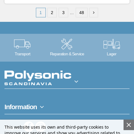
1
2
3
…
48
Transport
Reparation & Service
Lager
Information
This website uses its own and third-party cookies to
Følg os
improve our services and show you advertising related to