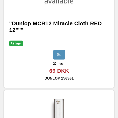
"Dunlop MCR12 Miracle Cloth RED
12"""
På lager
Se
69 DKK
DUNLOP
156361