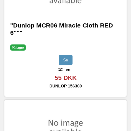
"Dunlop MCR06 Miracle Cloth RED
6"""
På lager
Se
55 DKK
DUNLOP
156360