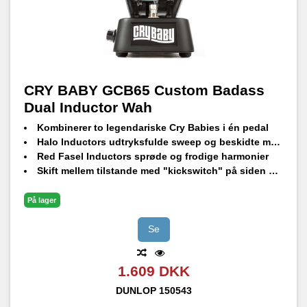
CRY BABY GCB65 Custom Badass
Dual Inductor Wah
Kombinerer to legendariske Cry Babies i én pedal
Halo Inductors udtryksfulde sweep og beskidte mellemtoner
Red Fasel Inductors sprøde og frodige harmonier
Skift mellem tilstande med "kickswitch" på siden af ​​pedalen
Finjuster frekvensen fra lys til mørk
Limited edition
På lager
Se
1.609 DKK
DUNLOP
150543