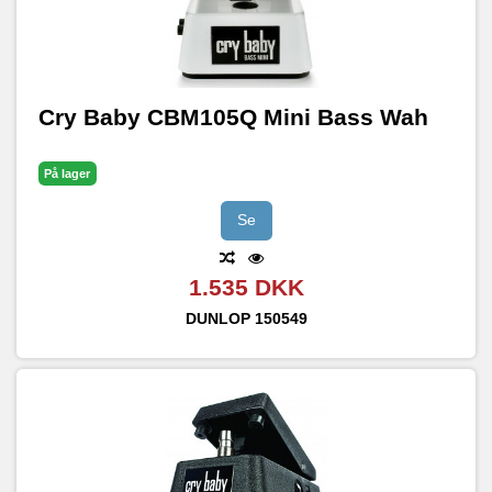
Cry Baby CBM105Q Mini Bass Wah
På lager
Se
1.535 DKK
DUNLOP
150549