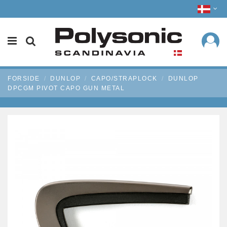
FORSIDE
DUNLOP
CAPO/STRAPLOCK
DUNLOP
DPCGM PIVOT CAPO GUN METAL