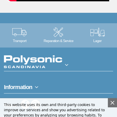
Transport
Reparation & Service
Lager
Information
This website uses its own and third-party cookies to
Følg os
improve our services and show you advertising related to
your preferences by analyzing your browsing habits. To